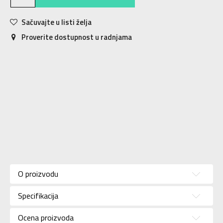
Sačuvajte u listi želja
Proverite dostupnost u radnjama
Karakteristika
Vrednost
Donji deo
Kategorija
O proizvodu
trenerke
Pol
Za muškarce
Specifikacija
Brend
UNDER ARMOUR
Ocena proizvoda