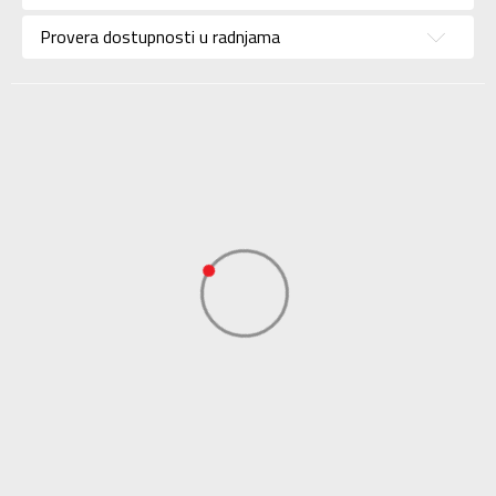
Uzrast
Za odrasle
Provera dostupnosti u radnjama
Namena
Trening
Boja
Zelena
KVANTUM SPORT
Uvoznik
d.o.o. Beograd-
KVANTUM SPORT
Dobavljač
d.o.o. Beograd-