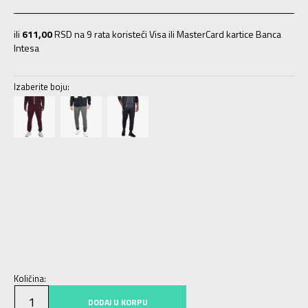
ili
611,00
RSD na 9 rata koristeći Visa ili MasterCard kartice Banca
Intesa
Izaberite boju:
SM
S
MD
M
LG
L
2XLT
2XL-T
LGT
L-T
MDT
M-T
SMT
S-T
XLT
XL-T
XL
XL
2XL
2XL
3XL
3XL
Količina:
DODAJ U KORPU