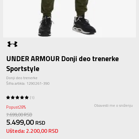
UNDER ARMOUR Donji deo trenerke
Sportstyle
Donji deo trenerke
Šifra artikla:
1290261-390
1
Obavesti me o sniženju
Popust
28
%
7.699,00
RSD
5.499,00
RSD
Ušteda:
2.200,00
RSD