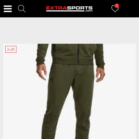
0
2=20