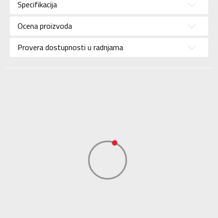
Pol
Za muškarce
Specifikacija
Brend
UMBRO
Ocena proizvoda
Uzrast
Za odrasle
Provera dostupnosti u radnjama
Namena
Fudbal
Boja
Teget
Uvoznik
Sport Vision
Diamondicon, 29-31
Dale Street
Dobavljač
Manchester, Uk, M1
1Ey