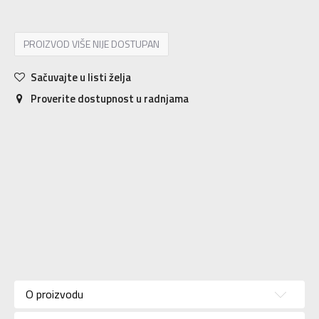
PROIZVOD VIŠE NIJE DOSTUPAN
Sačuvajte u listi želja
Proverite dostupnost u radnjama
Karakteristika
Vrednost
Donji deo
Kategorija
O proizvodu
trenerke