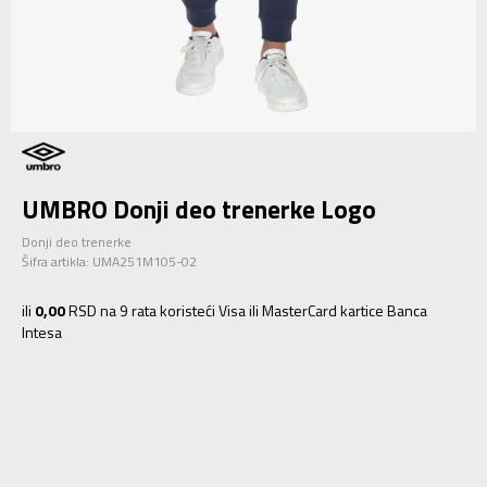
UMBRO Donji deo trenerke Logo
Donji deo trenerke
Šifra artikla:
UMA251M105-02
ili
0,00
RSD na 9 rata koristeći Visa ili MasterCard kartice Banca
Intesa
S
S
M
M
L
L
XL
XL
2XL
2XL
3XL
3XL