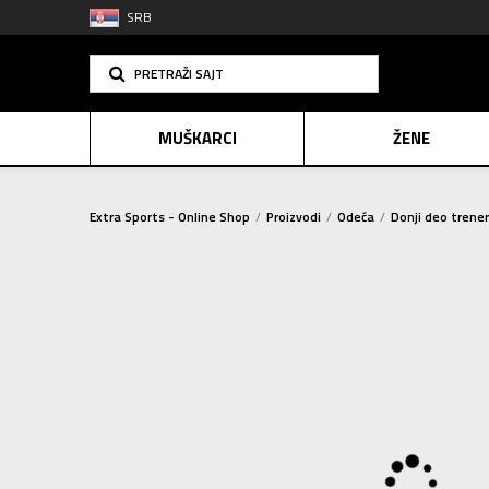
SRB
PRETRAŽI SAJT
MUŠKARCI
ŽENE
Extra Sports - Online Shop
Proizvodi
Odeća
Donji deo trene
PLAĆANJE NA R
SINDIK
2=20
E-POKLO