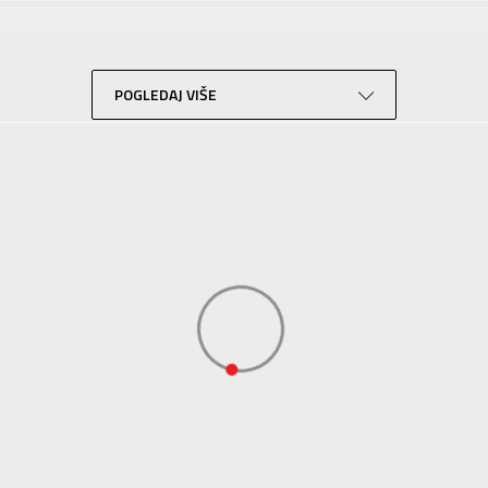
Za odrasle
Lifestyle
Braon
POGLEDAJ VIŠE
Sport Time
Sport Time