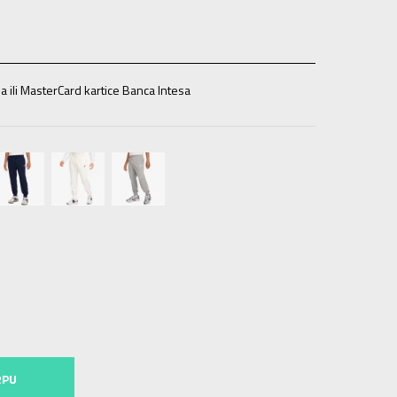
a ili MasterCard kartice Banca Intesa
2XL
2XL
3XL
3XL
RPU