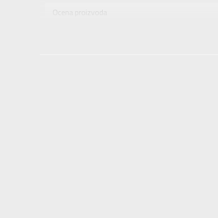
Uzrast
Ocena proizvoda
Namena
Provera dostupnosti u radnjama
Boja
Uvoznik
Dobavljač