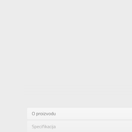
Karakteris
Kategorija
O proizvodu
Pol
Specifikacija
Brend