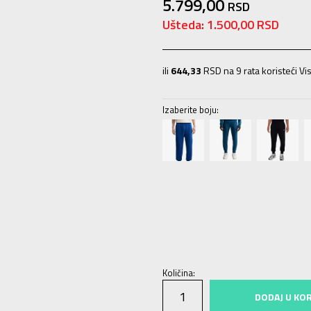
5.799,00
RSD
Ušteda:
1.500,00
RSD
ili
644,33
RSD na 9 rata koristeći Vis
Izaberite boju:
XS
XS
S
S
M
M
L
L
XL
XL
Količina:
DODAJ U KO