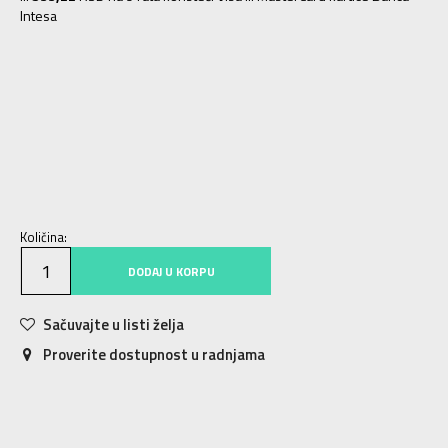
Intesa
XS
7-8g
122-128
S
9-10g
128-137
M
11-12g
137-147
L
12-13g
147-158
XL
14-15g
158-170
Količina:
DODAJ U KORPU
Sačuvajte u listi želja
Proverite dostupnost u radnjama