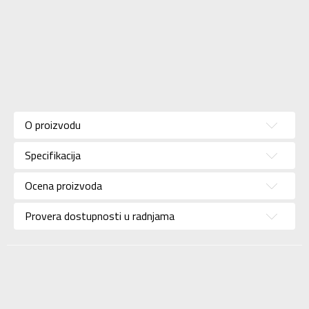
Karakteristika
Vrednost
Donji deo
Kategorija
O proizvodu
trenerke
Pol
Unisex
Specifikacija
Brend
NIKE
Ocena proizvoda
Uzrast
Za tinejdžere
Provera dostupnosti u radnjama
Namena
Lifestyle
Boja
Bež
Uvoznik
Sport Time
Dobavljač
Sport Time