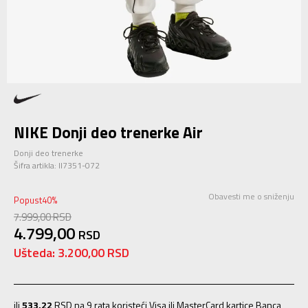
NIKE Donji deo trenerke Air
Donji deo trenerke
Šifra artikla:
II7351-072
Obavesti me o sniženju
Popust
40
%
7.999,00
RSD
4.799,00
RSD
Ušteda:
3.200,00
RSD
ili
533,22
RSD na 9 rata koristeći Visa ili MasterCard kartice Banca