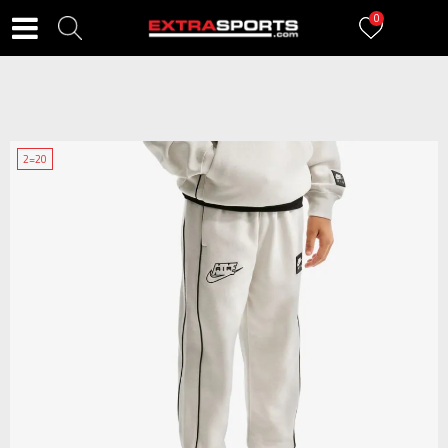
0
2=20