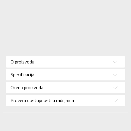
Karakteristika
Vrednost
Donji deo
Kategorija
O proizvodu
trenerke
Pol
Za muškarce
Specifikacija
Brend
ADIDAS
Ocena proizvoda
Uzrast
Za odrasle
Provera dostupnosti u radnjama
Namena
Lifestyle
Boja
Zelena
Kolekcija
Sportswear
Uvoznik
ADIDAS SERBIA DOO