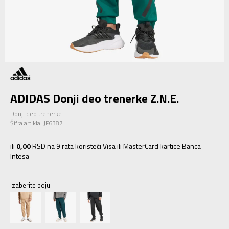
ADIDAS Donji deo trenerke Z.N.E.
Donji deo trenerke
Šifra artikla:
JF6387
ili
0,00
RSD na 9 rata koristeći Visa ili MasterCard kartice Banca
Intesa
Izaberite boju: