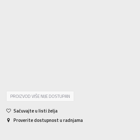
XS/S
XS/S
2XLT
2XL-T
3XLT
3XL-T
4XLT
4XLT
L/S
L/S
LT
L-T
LT2
LT2
M/S
M/S
MT2
MT2
S/S
S/S
ST
S-T
XLT
XL-T
XLT2
XLT2
XS
XS
S
S
M
M
MT
M-T
L
L
XL
XL
2XL
2XL
3XL
3XL
4XL
4XL
PROIZVOD VIŠE NIJE DOSTUPAN
Sačuvajte u listi želja
Proverite dostupnost u radnjama