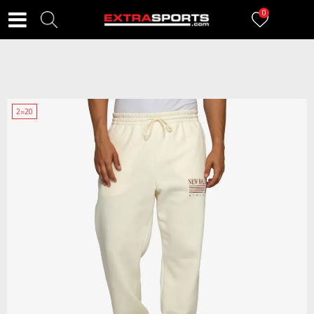
0
2=20