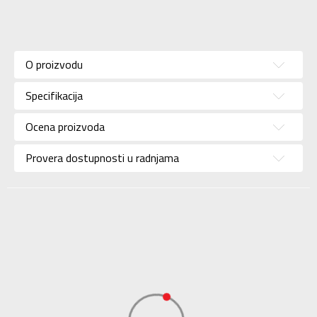
Karakteristika
Vrednost
Donji deo
Kategorija
O proizvodu
trenerke
Pol
Za muškarce
Specifikacija
Brend
NEW BALANCE
Ocena proizvoda
Uzrast
Za odrasle
Provera dostupnosti u radnjama
Namena
Lifestyle
Boja
Bež
Uvoznik
Sport Vision
NEW BALANCE
Dobavljač
INTERNATIONAL
LIMITED