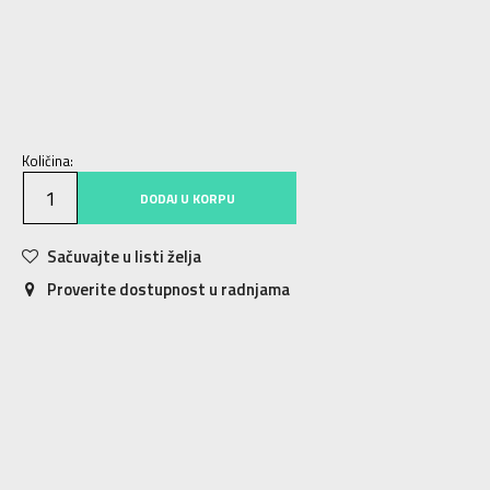
XS
XS
S
S
M
M
L
L
XL
XL
2XL
2XL
Količina:
DODAJ U KORPU
Sačuvajte u listi želja
Proverite dostupnost u radnjama