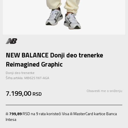
NEW BALANCE Donji deo trenerke
Reimagined Graphic
Donji deo trenerke
Šifra artikla:
MB62S1NT-AGA
7.199,00
Obavesti me o sniženju
RSD
ili
799,89
RSD na 9 rata koristeći Visa ili MasterCard kartice Banca
Intesa