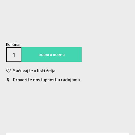
XS
7-8g.
S
9-10g.
M
11-12g.
L
12-13g.
XL
14-15g.
Količina:
DODAJ U KORPU
Sačuvajte u listi želja
Proverite dostupnost u radnjama
Karakteristika
Vrednost
Donji deo