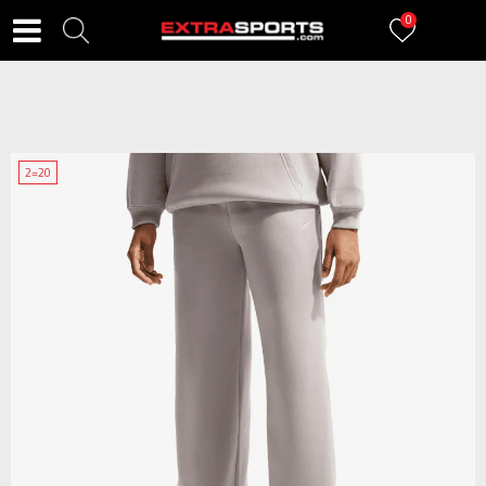
0
2=20