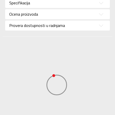
Kategorija
Specifikacija
trenerke
Pol
Za devojčice
Ocena proizvoda
Brend
NIKE
Provera dostupnosti u radnjama
Uzrast
Za tinejdžere
Namena
Lifestyle
Boja
Bež
Uvoznik
Sport Time
Dobavljač
Sport Time