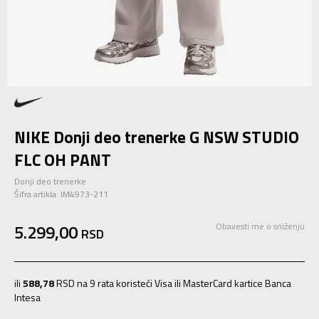
NIKE Donji deo trenerke G NSW STUDIO
FLC OH PANT
Donji deo trenerke
Šifra artikla:
IM4973-211
5.299,00
Obavesti me o sniženju
RSD
ili
588,78
RSD na 9 rata koristeći Visa ili MasterCard kartice Banca
Intesa