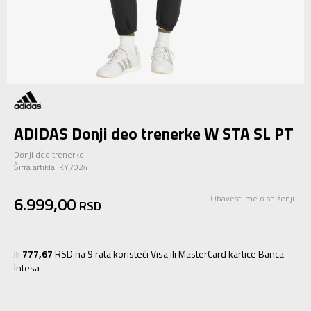
ADIDAS Donji deo trenerke W STA SL PT
Donji deo trenerke
Šifra artikla:
KY7024
6.999,00
Obavesti me o sniženju
RSD
ili
777,67
RSD na 9 rata koristeći Visa ili MasterCard kartice Banca
Intesa