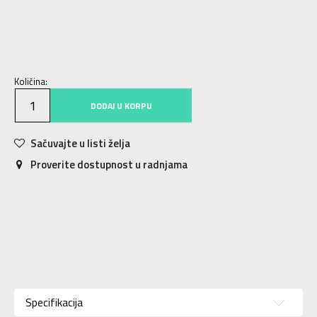
2XS
2XS
XS
XS
S
S
M
M
L
L
XL
XL
2XL
2XL
Količina:
DODAJ U KORPU
Sačuvajte u listi želja
Proverite dostupnost u radnjama
Karakteristika
Vrednost
Donji deo
Kategorija
Specifikacija
trenerke