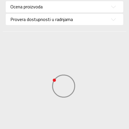
Pol
Za žene
Ocena proizvoda
Brend
ADIDAS
Provera dostupnosti u radnjama
Uzrast
Za odrasle
Namena
Lifestyle
Boja
Crna
Kolekcija
Sportswear
Uvoznik
ADIDAS SERBIA DOO
Dobavljač
ADIDAS SERBIA DOO