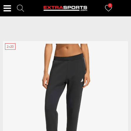
0
2=20