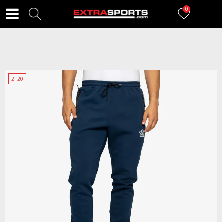
0
2=20