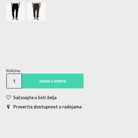
S
S
M
M
L
L
XL
XL
2XL
2XL
3XL
3XL
Količina:
DODAJ U KORPU
Sačuvajte u listi želja
Proverite dostupnost u radnjama