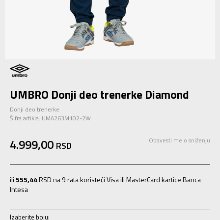
UMBRO Donji deo trenerke Diamond
Donji deo trenerke
Šifra artikla:
UMA263M102-2W
4.999,00
Obavesti me o sniženju
RSD
ili
555,44
RSD na 9 rata koristeći Visa ili MasterCard kartice Banca
Intesa
Izaberite boju: