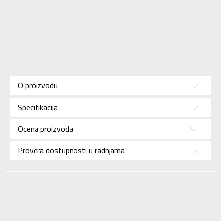
Karakteristika
Vrednost
Donji deo
Kategorija
O proizvodu
trenerke
Pol
Za muškarce
Specifikacija
Brend
UMBRO
Ocena proizvoda
Uzrast
Za odrasle
Provera dostupnosti u radnjama
Namena
Fudbal
Boja
Teget
Uvoznik
Sport Vision
Diamondicon, 29-31
Dale Street
Dobavljač
Manchester, Uk, M1