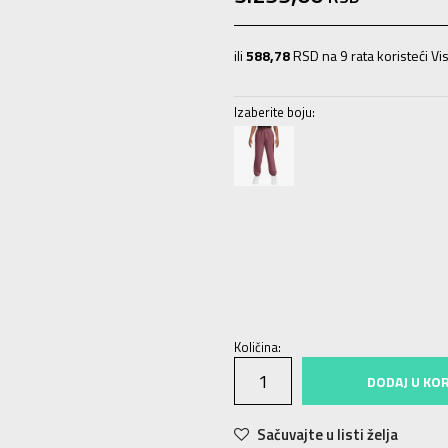
ili
588,78
RSD na 9 rata koristeći Vis
Izaberite boju:
XS
7-8g.
S
9-10g.
M
11-12g.
L
12-
Količina:
DODAJ U KO
Sačuvajte u listi želja