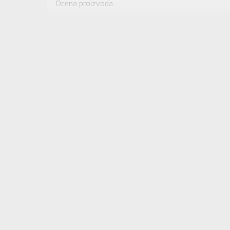
Ocena proizvoda
Brend
Uzrast
Provera dostupnosti u radnjama
Namena
Boja
Uvoznik
Dobavljač