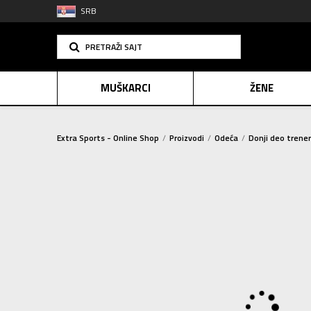
SRB
PRETRAŽI SAJT
MUŠKARCI
ŽENE
Extra Sports - Online Shop
Proizvodi
Odeća
Donji deo trene
PLAĆANJE NA R
SINDIK
2=20
E-POKLO