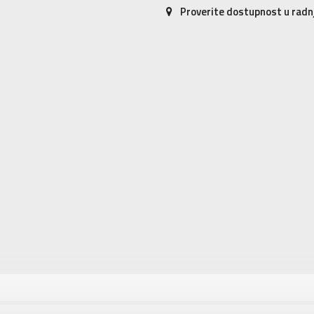
Proverite dostupnost u rad
tika
Vrednost
Donji deo trenerke
Za devojčice