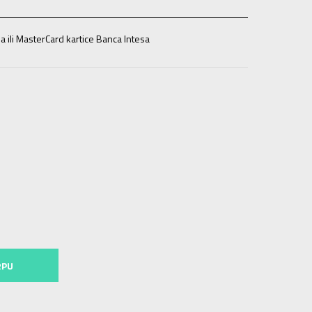
a ili MasterCard kartice Banca Intesa
13g.
XL
14-15g.
RPU