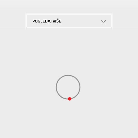
NIKE
Za tinejdžere
POGLEDAJ VIŠE
Lifestyle
Bež
Sport Time
Sport Time