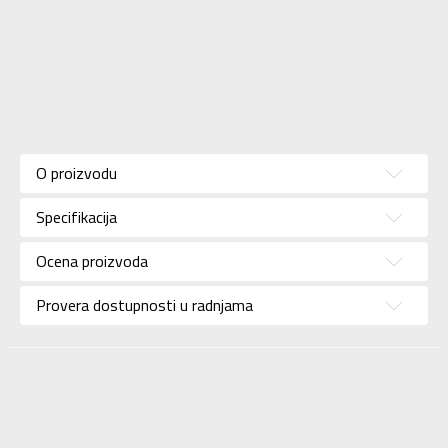
Karakteristika
Vrednost
Donji deo
Kategorija
O proizvodu
trenerke
Pol
Za žene
Specifikacija
Brend
KRONOS
Ocena proizvoda
Uzrast
Za odrasle
Provera dostupnosti u radnjama
Namena
Lifestyle
Boja
Crvena
Uvoznik
Sport Vision
BDS Trade Limited,
6/F Greenwich Ctr 260
Dobavljač
King’ , Rd North Point,