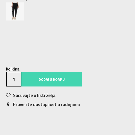
XS
XS
S
S
M
M
L
L
XL
XL
Količina:
DODAJ U KORPU
Sačuvajte u listi želja
Proverite dostupnost u radnjama