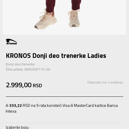
KRONOS Donji deo trenerke Ladies
Donji deo trenerke
Šifra artikla:
KRA263F115-56
2.999,00
Obavesti me o sniženju
RSD
ili
333,22
RSD na 9 rata koristeći Visa ili MasterCard kartice Banca
Intesa
Izaberite boju: