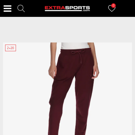
0
2=20