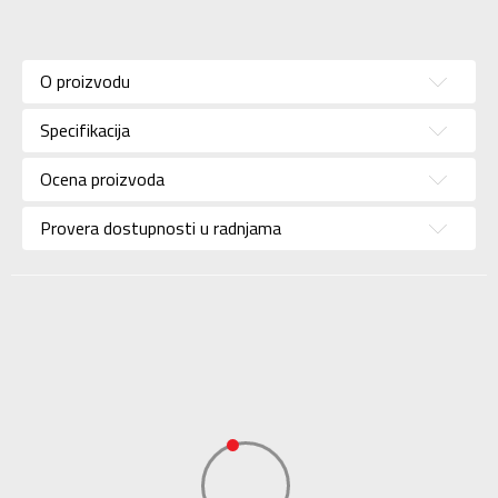
Karakteristika
Vrednost
Kategorija
Donji veš
O proizvodu
Pol
Za dečake
Specifikacija
Brend
JORDAN
Uzrast
Za tinejdžere
Ocena proizvoda
Namena
Košarka
Provera dostupnosti u radnjama
Boja
Crvena