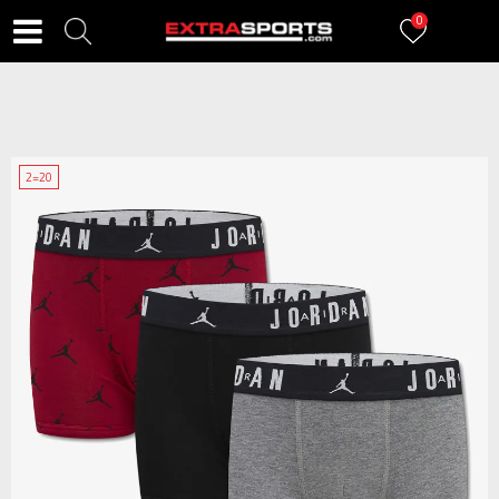
0
2=20