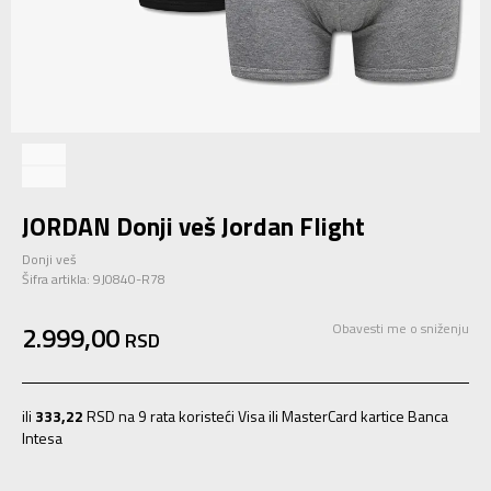
JORDAN Donji veš Jordan Flight
Donji veš
Šifra artikla:
9J0840-R78
2.999,00
Obavesti me o sniženju
RSD
ili
333,22
RSD na 9 rata koristeći Visa ili MasterCard kartice Banca
Intesa