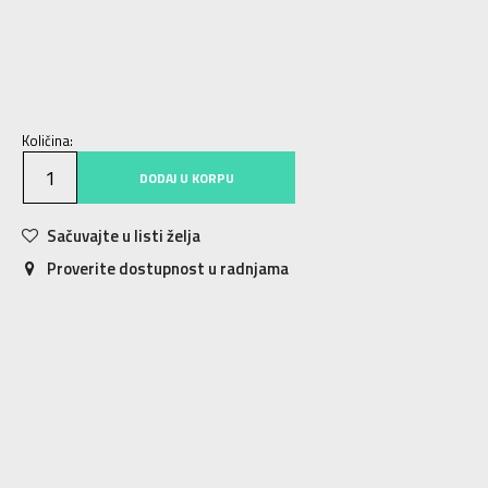
S
9-10g.
M
11-12g.
L
12-13g.
XL
14-15g.
Količina:
DODAJ U KORPU
Sačuvajte u listi želja
Proverite dostupnost u radnjama