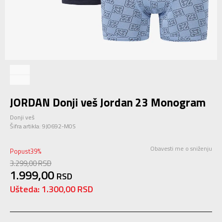
JORDAN Donji veš Jordan 23 Monogram
Donji veš
Šifra artikla:
9J0692-M0S
Obavesti me o sniženju
Popust
39
%
3.299,00
RSD
1.999,00
RSD
Ušteda:
1.300,00
RSD