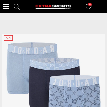
0
2=20