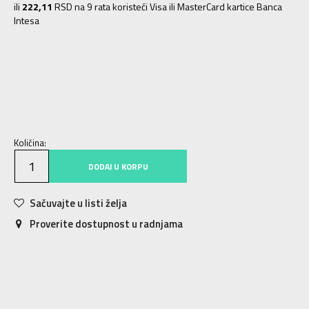
ili
222,11
RSD na 9 rata koristeći Visa ili MasterCard kartice Banca
Intesa
S
9-10g.
M
11-12g.
L
12-13g.
XL
14-15g.
Količina:
DODAJ U KORPU
Sačuvajte u listi želja
Proverite dostupnost u radnjama