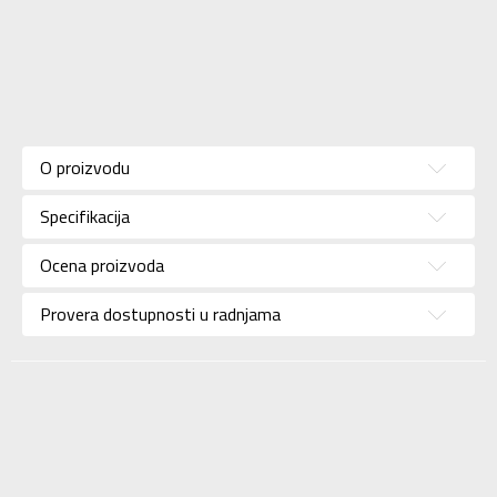
Karakteristika
Vrednost
Kategorija
Donji veš
O proizvodu
Pol
Za dečake
Specifikacija
Brend
JORDAN
Uzrast
Za tinejdžere
Ocena proizvoda
Namena
Košarka
Provera dostupnosti u radnjama
Boja
Plava