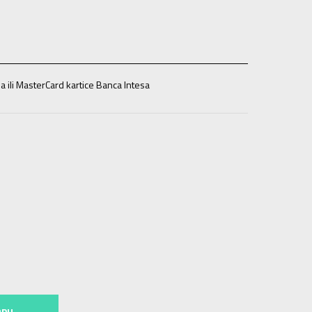
a ili MasterCard kartice Banca Intesa
164
13-14g.
176
15-16g.
RPU