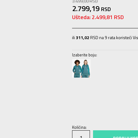
3.499,00
RSD
2.799,19
RSD
Ušteda:
2.499,81
RSD
ili
311,02
RSD na 9 rata koristeći Vis
Izaberite boju:
128
7-8g.
140
9-10g.
152
11-12g.
Količina:
DODAJ U KO