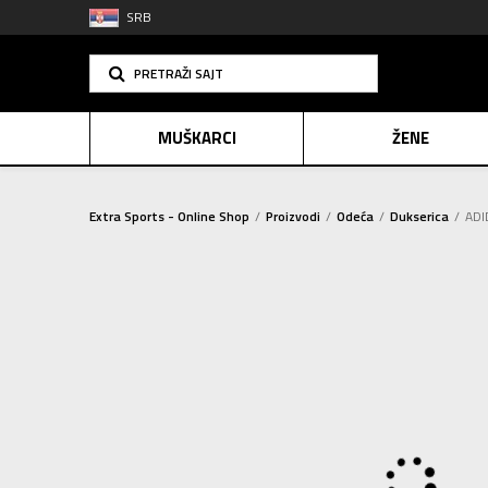
SRB
PRETRAŽI SAJT
MUŠKARCI
ŽENE
Extra Sports - Online Shop
Proizvodi
Odeća
Dukserica
ADI
PLAĆANJE NA R
SINDIK
E-POKLO