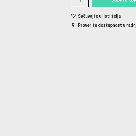
Sačuvajte u listi želja
Proverite dostupnost u rad