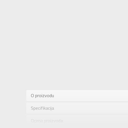
Karakteris
Kategorija
O proizvodu
Pol
Specifikacija
Brend
Uzrast
Ocena proizvoda