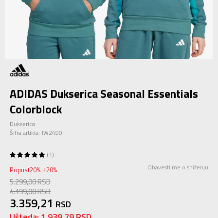
ADIDAS Dukserica Seasonal Essentials
Colorblock
Dukserica
Šifra artikla:
JW2490
1
Obavesti me o sniženju
Popust
20
%
20
%
+
5.299,00
RSD
4.199,00
RSD
3.359,21
RSD
Ušteda:
1.939,79
RSD