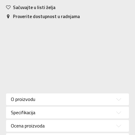
Sačuvajte u listi želja
Proverite dostupnost u radnjama
Karakteristika
Vrednost
Kategorija
Dukserica
O proizvodu
Pol
Za dečake
Specifikacija
Brend
ADIDAS
Uzrast
Za tinejdžere
Ocena proizvoda
Namena
Lifestyle