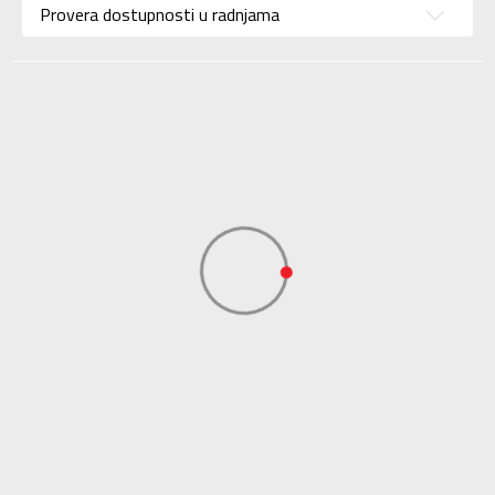
Provera dostupnosti u radnjama
Boja
Zelena
Kolekcija
Sportswear
Uvoznik
ADIDAS SERBIA DOO
Dobavljač
ADIDAS SERBIA DOO