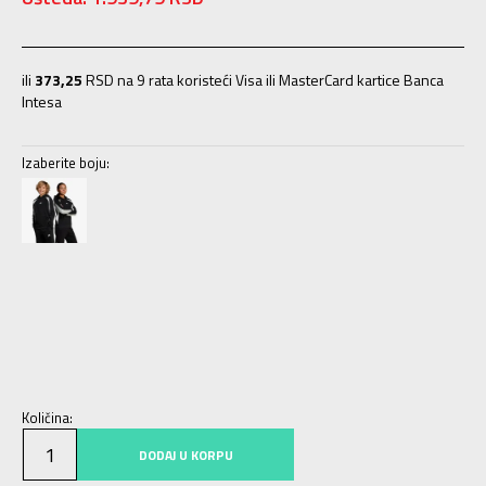
ili
373,25
RSD na 9 rata koristeći Visa ili MasterCard kartice Banca
Intesa
Izaberite boju:
128
7-8g.
140
9-10g.
152
11-12g.
164
13-14g.
176
15-16g.
Količina:
DODAJ U KORPU