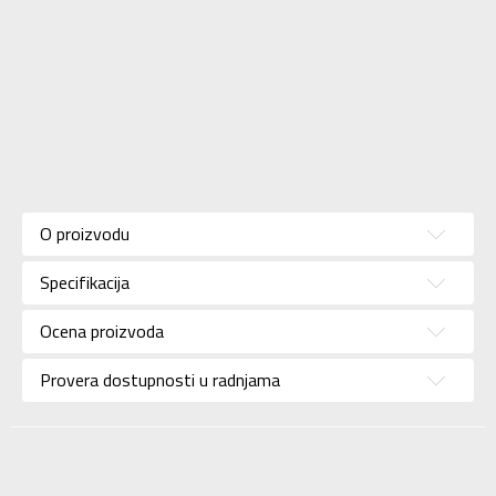
Karakteristika
Vrednost
Kategorija
Dukserica
O proizvodu
Pol
Za muškarce
Specifikacija
Brend
ADIDAS
Uzrast
Za odrasle
Ocena proizvoda
Namena
Lifestyle
Provera dostupnosti u radnjama
Boja
Zelena
Kolekcija
Sportswear
Uvoznik
ADIDAS SERBIA DOO