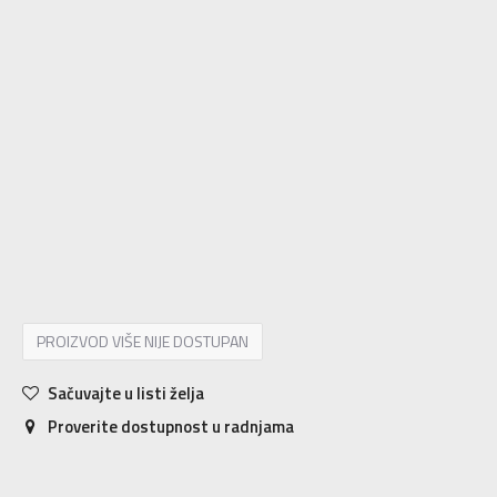
XS/S
XS/S
2XLS
2XLS
2XLT
2XLT
3XLS
3XLS
3XLT
3XLT
4XLS
4XLS
4XLT
4XLT
L/S
L/S
LT
LT
M/S
M/S
S/S
S/S
ST
ST
XL/S
XL/S
XLT
XLT
XS
XS
S
S
M
M
MT
MT
L
L
XL
XL
2XL
2XL
3XL
3XL
4XL
4XL
PROIZVOD VIŠE NIJE DOSTUPAN
Sačuvajte u listi želja
Proverite dostupnost u radnjama