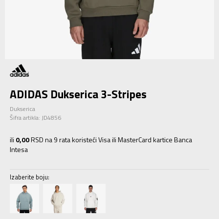
ADIDAS Dukserica 3-Stripes
Dukserica
Šifra artikla:
JD4856
ili
0,00
RSD na 9 rata koristeći Visa ili MasterCard kartice Banca
Intesa
Izaberite boju: