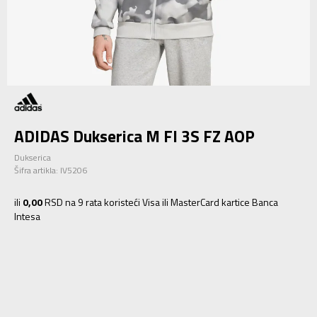
ADIDAS Dukserica M FI 3S FZ AOP
Dukserica
Šifra artikla:
IV5206
ili
0,00
RSD na 9 rata koristeći Visa ili MasterCard kartice Banca
Intesa
XS/S
XS/S
2XLS
2XLS
2XLT
2XLT
3XLS
3XLS
4XLS
4XLS
4XLT
4XLT