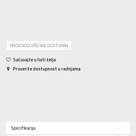
L/S
L/S
LT
LT
M/S
M/S
S/S
S/S
XL/S
XL/S
XLT
XLT
XS
XS
S
S
M
M
MT
MT
L
L
XL
XL
2XL
2XL
3XL
3XL
4XL
4XL
PROIZVOD VIŠE NIJE DOSTUPAN
Sačuvajte u listi želja
Proverite dostupnost u radnjama
Karakteristika
Vrednost
Kategorija
Dukserica
Specifikacija
Pol
Za muškarce