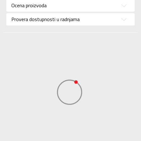
Ocena proizvoda
Brend
ADIDAS
Uzrast
Za odrasle
Provera dostupnosti u radnjama
Namena
Lifestyle
Boja
Multicolor
Kolekcija
Sportswear
Uvoznik
ADIDAS SERBIA DOO
Dobavljač
ADIDAS SERBIA DOO