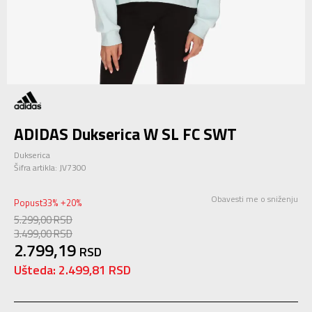
ADIDAS Dukserica W SL FC SWT
Dukserica
Šifra artikla:
JV7300
Obavesti me o sniženju
Popust
33
%
20
%
+
5.299,00
RSD
3.499,00
RSD
2.799,19
RSD
Ušteda:
2.499,81
RSD