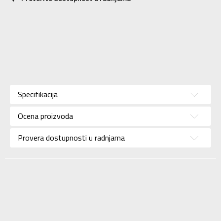
Karakteristika
Vrednost
Kategorija
Dukserica
Specifikacija
Pol
Za žene
Ocena proizvoda
Brend
ADIDAS
Uzrast
Za odrasle
Provera dostupnosti u radnjama
Namena
Lifestyle
Kolekcija
Sportswear
Uvoznik
ADIDAS SERBIA DOO
Dobavljač
ADIDAS SERBIA DOO