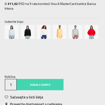
ili
311,02
RSD na 9 rata koristeći Visa ili MasterCard kartice Banca
Intesa
Izaberite boju:
2XS
2XS
XS
XS
S
S
M
M
L
L
XL
XL
2XL
2XL
Količina:
DODAJ U KORPU
Sačuvajte u listi želja
Proverite dostupnost u radnjama