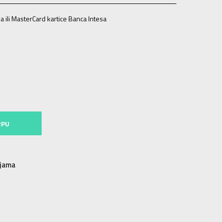
a ili MasterCard kartice Banca Intesa
RPU
njama