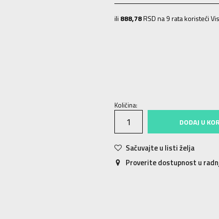
ili
888,78
RSD na 9 rata koristeći Vis
XS
XS
S
S
M
M
L
L
Količina:
DODAJ U KO
Sačuvajte u listi želja
Proverite dostupnost u rad