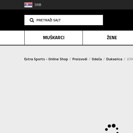
SRB
PRETRAŽI SAJT
MUŠKARCI
ŽENE
Extra Sports - Online Shop
Proizvodi
Odeća
Dukserica
JOR
PLAĆANJE NA R
SINDIK
2=20
E-POKLO