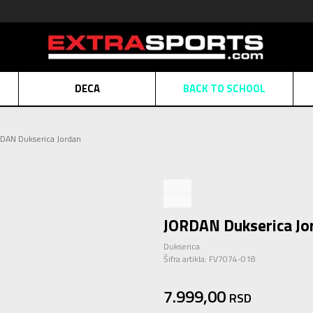
DECA
BACK TO SCHOOL
Obaveštenje o promeni naziva kompanije
Pogledaj više
DAN Dukserica Jordan
POZOVITE NAS
011 422 1430
ATE
Kreditnim karticama BANCA INTESA platite na 9 mesečnih rata bez kamat
ALNA PRODAJA
kupovina putem administrativne zabrane do 12 rata.
Pogle
N KARTICA
Nekoliko klikova do savršenog poklona za vaše najdraže
Pogl
JORDAN Dukserica Jo
Dukserica
Šifra artikla:
FV7074-018
7.999,00
RSD