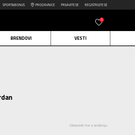
SPORT&BONUS
PRODAVNICE
PRIJAVITE SE
REGISTRUJTE SE
0
BRENDOVI
VESTI
e.
Pogledaj više
daj više
edaj više
rdan
Obavesti me o sniženju