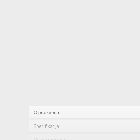
Karakteris
Kategorija
O proizvodu
Pol
Specifikacija
Brend
Uzrast
Ocena proizvoda