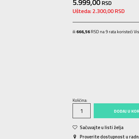
5.999,00
RSD
Ušteda:
2.300,00
RSD
ili
666,56
RSD na 9 rata koristeći Vis
2XLT
2XLT
3XLT
3XLT
4XLT
4XLT
L
XL
XL
2XL
2XL
3XL
3XL
4XL
4XL
Količina:
DODAJ U KO
Sačuvajte u listi želja
Proverite dostupnost u rad