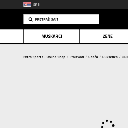
SRB
PRETRAŽI SAJT
MUŠKARCI
ŽENE
Extra Sports - Online Shop
Proizvodi
Odeća
Dukserica
ADI
PLAĆANJE NA R
SINDIK
2=20
E-POKLO