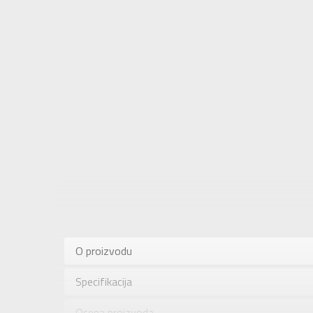
Karakteris
Kategorija
O proizvodu
Pol
Specifikacija
Brend
Uzrast
Ocena proizvoda