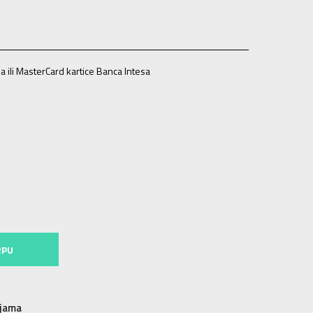
a ili MasterCard kartice Banca Intesa
T
LT
ST
ST
XLT
XLT
XS
XS
S
S
M
M
MT
MT
L
L
RPU
njama