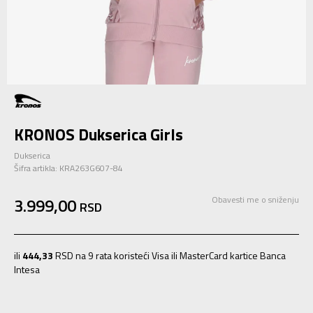
KRONOS Dukserica Girls
Dukserica
Šifra artikla:
KRA263G607-84
3.999,00
Obavesti me o sniženju
RSD
ili
444,33
RSD na 9 rata koristeći Visa ili MasterCard kartice Banca
Intesa