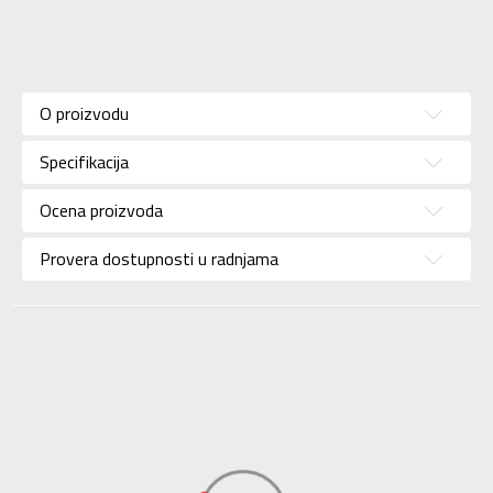
Karakteristika
Vrednost
Kategorija
Dukserica
O proizvodu
Pol
Za devojčice
Specifikacija
Brend
KRONOS
Uzrast
Za tinejdžere
Ocena proizvoda
Namena
Lifestyle
Provera dostupnosti u radnjama
Boja
Roze
Uvoznik
Sport Vision
BDS Trade Limited,
6/F Greenwich Ctr 260
Dobavljač
King’ , Rd North Point,
Hong Kong