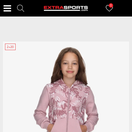
0
2=20