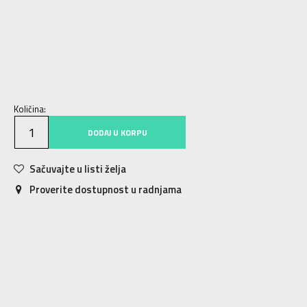
6Y
5-6g.
8Y
7-8g.
10Y
9-10g.
12Y
11-12g.
14Y
13-14g.
16Y
15-16g.
Količina:
DODAJ U KORPU
Sačuvajte u listi želja
Proverite dostupnost u radnjama