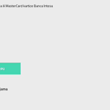
a ili MasterCard kartice Banca Intesa
2XS
2XS
XS
XS
S
S
M
M
MT
M-T
L
L
XL
XL
RPU
njama