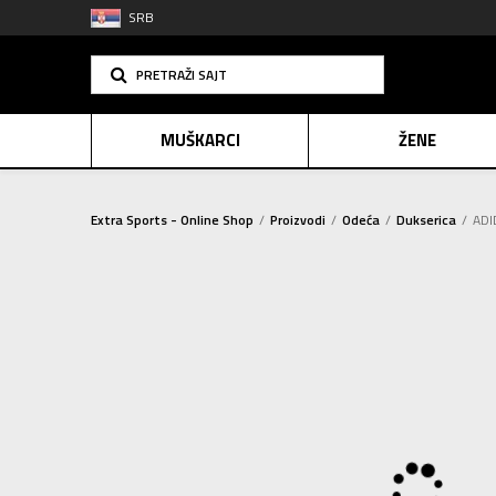
SRB
PRETRAŽI SAJT
MUŠKARCI
ŽENE
Extra Sports - Online Shop
Proizvodi
Odeća
Dukserica
ADI
PLAĆANJE NA R
SINDIK
2=20
E-POKLO