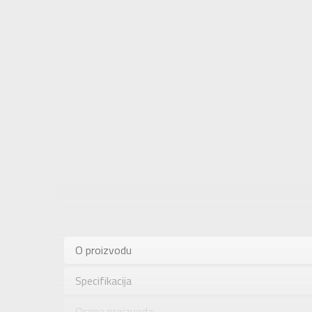
Karakteris
Kategorija
O proizvodu
Pol
Specifikacija
Brend
Uzrast
Ocena proizvoda