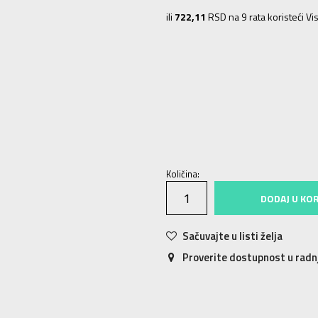
ili
722,11
RSD na 9 rata koristeći Vis
2XLT
2XL-T
LT
L-T
ST
S-T
XLT
XL-T
2XL
2XL
Količina:
DODAJ U KO
Sačuvajte u listi želja
Proverite dostupnost u rad