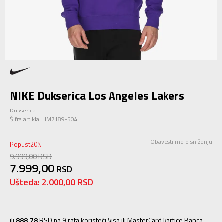
NIKE Dukserica Los Angeles Lakers
Dukserica
Šifra artikla:
HM7189-504
Obavesti me o sniženju
Popust
20
%
9.999,00
RSD
7.999,00
RSD
Ušteda:
2.000,00
RSD
ili
888,78
RSD na 9 rata koristeći Visa ili MasterCard kartice Banca