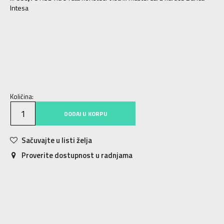
Intesa
S
S
M
M
L
L
XL
XL
2XL
2XL
Količina:
DODAJ U KORPU
Sačuvajte u listi želja
Proverite dostupnost u radnjama