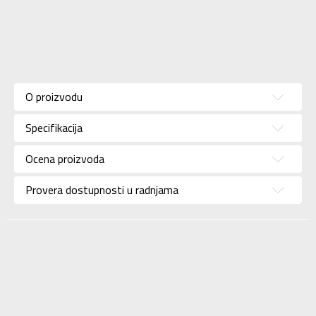
Karakteristika
Vrednost
Kategorija
Dukserica
O proizvodu
Pol
Za muškarce
Specifikacija
Brend
NIKE
Uzrast
Za odrasle
Ocena proizvoda
Namena
Košarka
Provera dostupnosti u radnjama
Boja
Ljubičasta
Uvoznik
Sport Time
Dobavljač
Sport Time