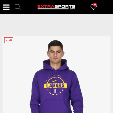
0
2=20