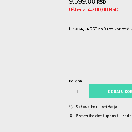
9.599,00
RSD
Ušteda:
4.200,00
RSD
ili
1.066,56
RSD na 9 rata koristeći V
SM
S
MD
M
LG
L
XL
XL
2XL
2X
Količina:
DODAJ U KO
Sačuvajte u listi želja
Proverite dostupnost u rad