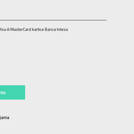
isa ili MasterCard kartice Banca Intesa
L
RPU
njama