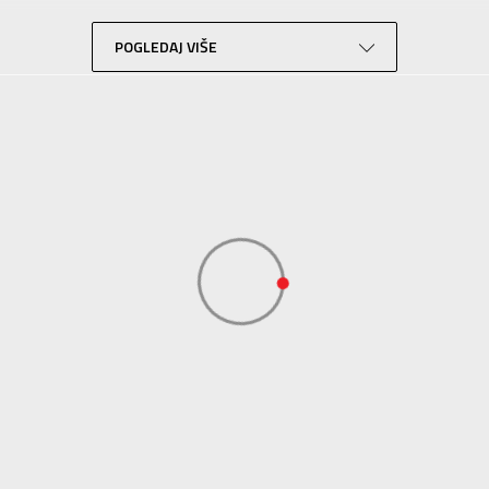
Za odrasle
POGLEDAJ VIŠE
Trening
Siva
KVANTUM SPORT d.o.o. Beograd-
KVANTUM SPORT d.o.o. Beograd-