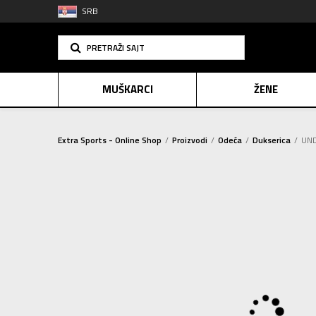
SRB
PRETRAŽI SAJT
MUŠKARCI
ŽENE
Extra Sports - Online Shop
Proizvodi
Odeća
Dukserica
UND
PLAĆANJE NA R
SINDIK
2=20
E-POKLO