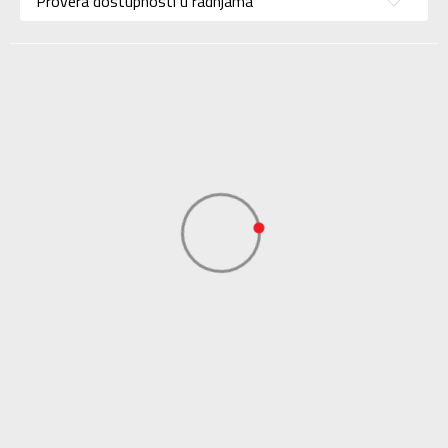
Provera dostupnosti u radnjama
Namena
Trening
Boja
Bež
KVANTUM SPORT
Uvoznik
d.o.o. Beograd-
KVANTUM SPORT
Dobavljač
d.o.o. Beograd-