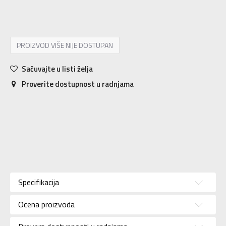
SM
S
MD
M
LG
L
XL
XL
2XL
2XL
PROIZVOD VIŠE NIJE DOSTUPAN
Sačuvajte u listi želja
Proverite dostupnost u radnjama
Karakteristika
Vrednost
Kategorija
Dukserica
Specifikacija
Pol
Za muškarce
Ocena proizvoda
Brend
UNDER ARMOUR
Uzrast
Za odrasle