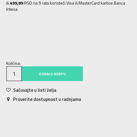
ili
499,89
RSD na 9 rata koristeći Visa ili MasterCard kartice Banca
Intesa
S
9-10g.
M
11-12g.
L
12-13g.
XL
14-15g.
Količina:
DODAJ U KORPU
Sačuvajte u listi želja
Proverite dostupnost u radnjama