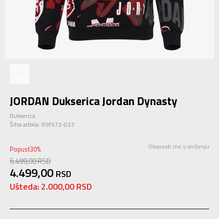
JORDAN Dukserica Jordan Dynasty
Dukserica
Šifra artikla:
95F572-023
Obavesti me o sniženju
Popust
30
%
6.499,00
RSD
4.499,00
RSD
Ušteda:
2.000,00
RSD