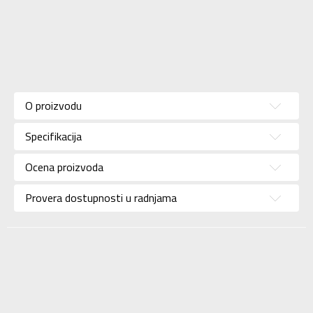
Karakteristika
Vrednost
Kategorija
Dukserica
O proizvodu
Pol
Za dečake
Specifikacija
Brend
JORDAN
Uzrast
Za tinejdžere
Ocena proizvoda
Namena
Košarka
Provera dostupnosti u radnjama
Boja
Crna