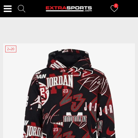
0
2=20