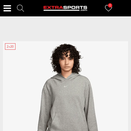
0
2=20