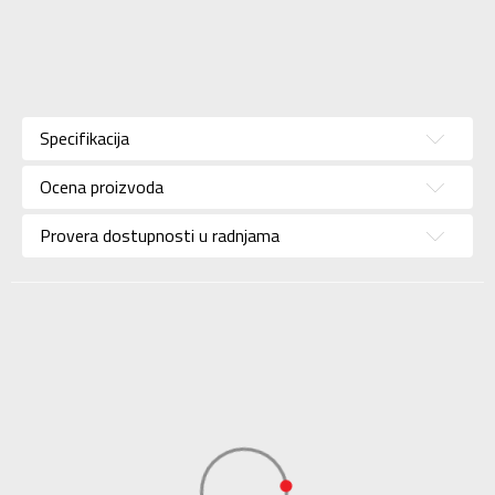
Karakteristika
Vrednost
Kategorija
Dukserica
Specifikacija
Pol
Za žene
Ocena proizvoda
Brend
NIKE
Uzrast
Za odrasle
Provera dostupnosti u radnjama
Namena
Lifestyle
Boja
Siva
Uvoznik
Sport Time
Dobavljač
Sport Time