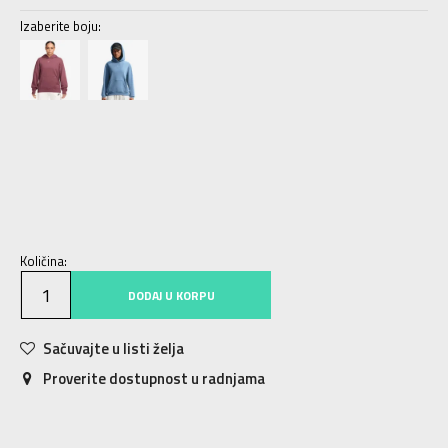
Izaberite boju:
XS
XS
S
S
M
M
L
L
XL
XL
Količina:
DODAJ U KORPU
Sačuvajte u listi želja
Proverite dostupnost u radnjama