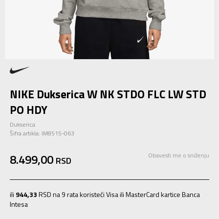
NIKE Dukserica W NK STDO FLC LW STD
PO HDY
Dukserica
Šifra artikla:
IM8515-063
8.499,00
Obavesti me o sniženju
RSD
ili
944,33
RSD na 9 rata koristeći Visa ili MasterCard kartice Banca
Intesa