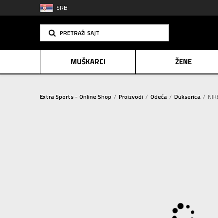
SRB
PRETRAŽI SAJT
MUŠKARCI
ŽENE
Extra Sports - Online Shop
Proizvodi
Odeća
Dukserica
NIK
PLAĆANJE NA R
SINDIK
2=20
E-POKLO