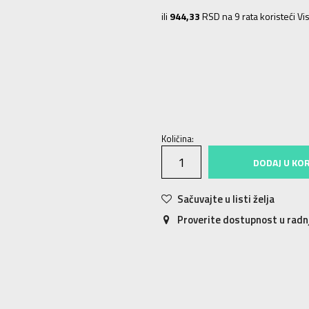
ili
944,33
RSD na 9 rata koristeći Vis
XS
XS
S
S
M
M
L
L
XL
XL
Količina:
DODAJ U KO
Sačuvajte u listi želja
Proverite dostupnost u rad