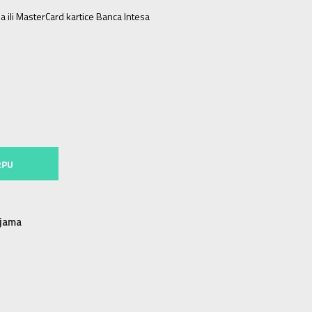
a ili MasterCard kartice Banca Intesa
RPU
njama