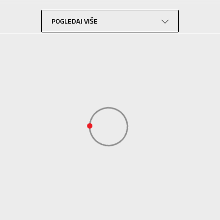
Za odrasle
POGLEDAJ VIŠE
Lifestyle
Crna
Sport Time
Sport Time