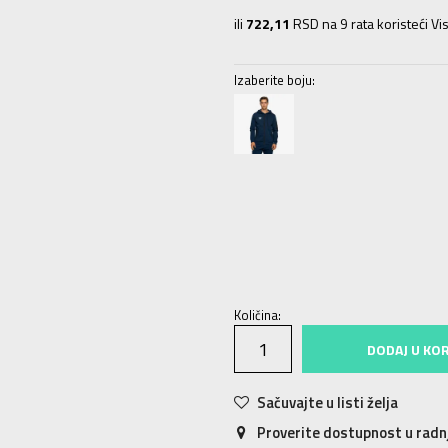
ili
722,11
RSD na 9 rata koristeći Vis
Izaberite boju:
S
S
M
M
L
L
XL
XL
2XL
2X
Količina:
DODAJ U KO
Sačuvajte u listi želja
Proverite dostupnost u rad