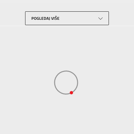
Fudbal
Crna
POGLEDAJ VIŠE
Sport Vision
Diamondicon, 29-31 Dale Street Manchester, Uk, M1 1Ey