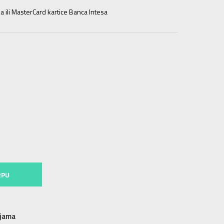
a ili MasterCard kartice Banca Intesa
L
3XL
3XL
RPU
njama