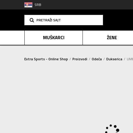
SRB
PRETRAŽI SAJT
MUŠKARCI
ŽENE
Extra Sports - Online Shop
Proizvodi
Odeća
Dukserica
UMB
PLAĆANJE NA R
SINDIK
2=20
E-POKLO