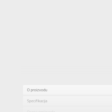
Karakteris
Kategorija
O proizvodu
Pol
Specifikacija
Brend
Uzrast
Ocena proizvoda