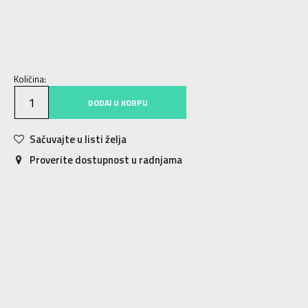
S
S
M
M
L
L
XL
XL
2XL
2XL
3XL
3XL
Količina:
DODAJ U KORPU
Sačuvajte u listi želja
Proverite dostupnost u radnjama