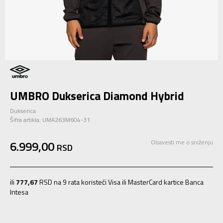
UMBRO Dukserica Diamond Hybrid
Dukserica
Šifra artikla:
UMA263M604-31
6.999,00
Obavesti me o sniženju
RSD
ili
777,67
RSD na 9 rata koristeći Visa ili MasterCard kartice Banca
Intesa