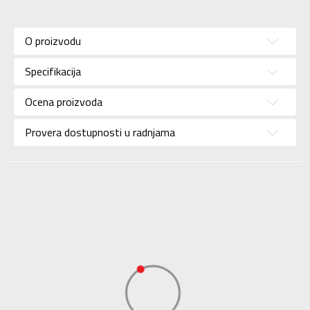
Karakteristika
Vrednost
Kategorija
Dukserica
O proizvodu
Pol
Za muškarce
Specifikacija
Brend
UMBRO
Uzrast
Za odrasle
Ocena proizvoda
Namena
Fudbal
Provera dostupnosti u radnjama
Boja
Siva
Uvoznik
Sport Vision
Diamondicon, 29-31
Dale Street
Dobavljač
Manchester, Uk, M1
1Ey