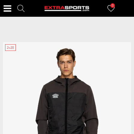
0
2=20