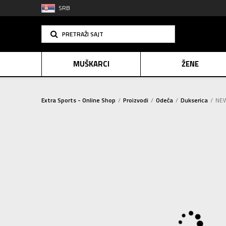
SRB
PRETRAŽI SAJT
MUŠKARCI
ŽENE
Extra Sports - Online Shop
Proizvodi
Odeća
Dukserica
NEW
PLAĆANJE NA R
SINDIK
2=20
E-POKLO