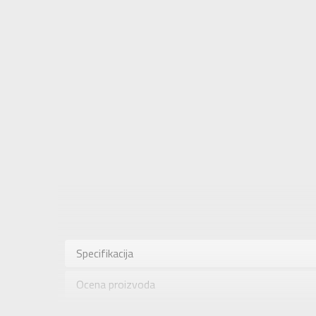
Karakteris
Kategorija
Specifikacija
Pol
Ocena proizvoda
Brend
Uzrast
Provera dostupnosti u radnjama