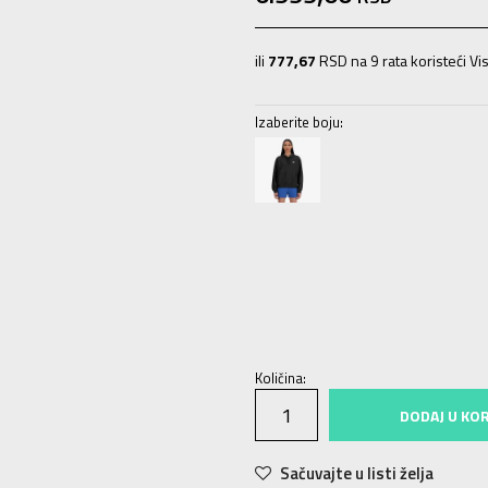
ili
777,67
RSD na 9 rata koristeći Vis
Izaberite boju:
XS
XS
S
S
M
M
L
L
XL
XL
Količina:
DODAJ U KO
Sačuvajte u listi želja