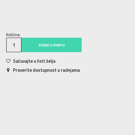
S
S
M
M
L
L
XL
XL
2XL
2XL
Količina:
DODAJ U KORPU
Sačuvajte u listi želja
Proverite dostupnost u radnjama