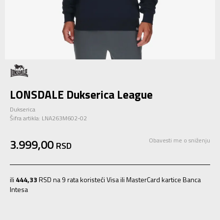
LONSDALE Dukserica League
Dukserica
Šifra artikla:
LNA263M602-02
3.999,00
Obavesti me o sniženju
RSD
ili
444,33
RSD na 9 rata koristeći Visa ili MasterCard kartice Banca
Intesa