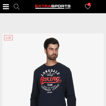
0
2=20