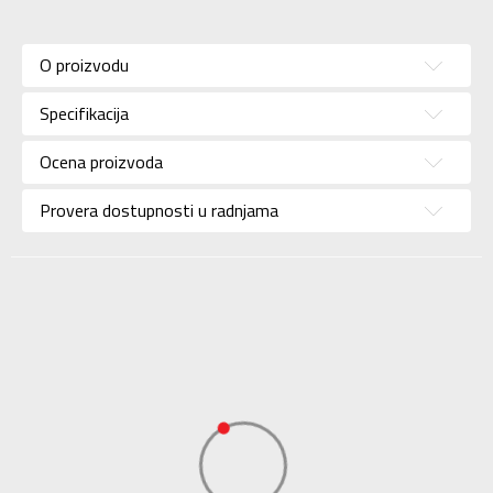
Karakteristika
Vrednost
Kategorija
Dukserica
O proizvodu
Pol
Za muškarce
Specifikacija
Brend
LONSDALE
Uzrast
Za odrasle
Ocena proizvoda
Namena
Lifestyle
Provera dostupnosti u radnjama
Boja
Teget
Uvoznik
Sport Vision
Lonsdale Sports
Limited, Unit A Brook
Dobavljač
Park East Shirebrook,
Ng20 8Ry, United
Kingdom