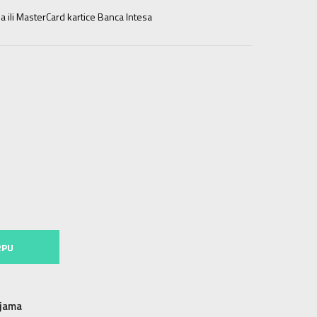
a ili MasterCard kartice Banca Intesa
164
13-14g.
176
15-16g.
RPU
njama