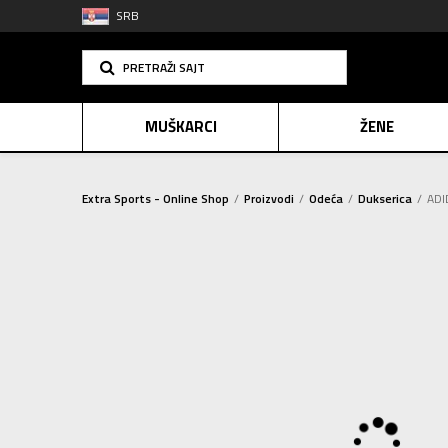
SRB
PRETRAŽI SAJT
MUŠKARCI
ŽENE
Extra Sports - Online Shop
Proizvodi
Odeća
Dukserica
ADI
PLAĆANJE NA R
SINDIK
2=20
E-POKLO