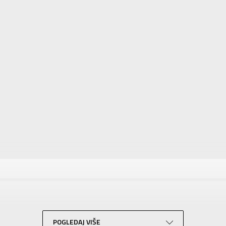
tika
Vrednost
Dukserica
Za dečake
ADIDAS
Za tinejdžere
POGLEDAJ VIŠE