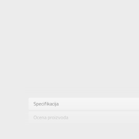
Karakteris
Kategorija
Specifikacija
Pol
Ocena proizvoda
Brend
Uzrast
Provera dostupnosti u radnjama