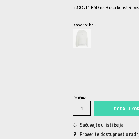
ili
522,11
RSD na 9 rata koristeći Vis
Izaberite boju:
128
7-8g.
140
9-10g.
152
11-12g.
Količina:
DODAJ U KO
Sačuvajte u listi želja
Proverite dostupnost u rad