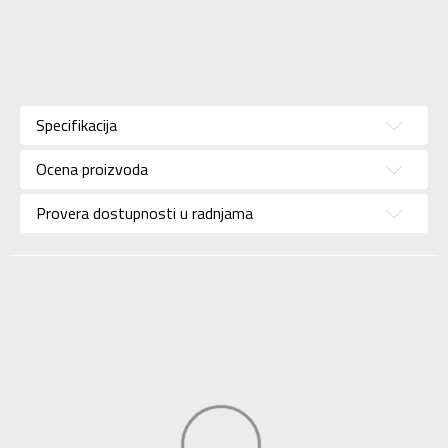
Karakteristika
Vrednost
Kategorija
Dukserica
Specifikacija
Pol
Za muškarce
Ocena proizvoda
Brend
NIKE
Uzrast
Za odrasle
Provera dostupnosti u radnjama
Namena
Lifestyle
Boja
Teget
Uvoznik
Sport Time
Dobavljač
Sport Time