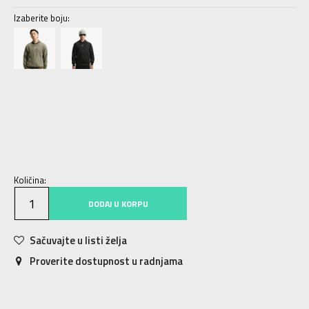
Izaberite boju:
XS
XS
S
S
M
M
L
L
XL
XL
2XL
2XL
3XL
3XL
Količina:
DODAJ U KORPU
Sačuvajte u listi želja
Proverite dostupnost u radnjama