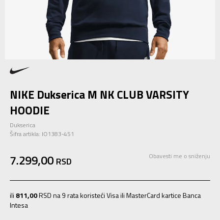
NIKE Dukserica M NK CLUB VARSITY
HOODIE
Dukserica
Šifra artikla:
IO1383-451
7.299,00
Obavesti me o sniženju
RSD
ili
811,00
RSD na 9 rata koristeći Visa ili MasterCard kartice Banca
Intesa