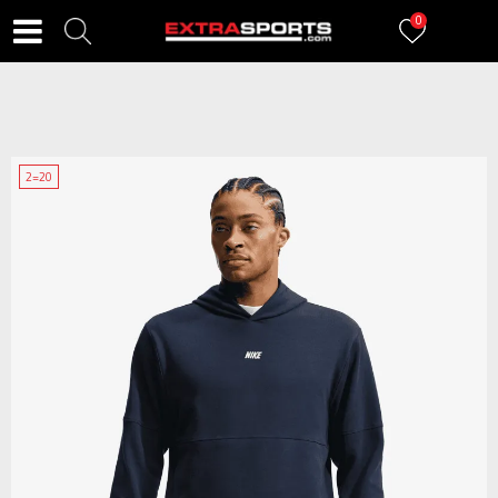
0
2=20