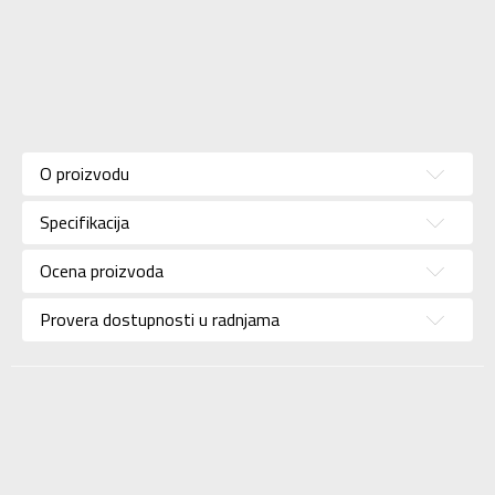
Karakteristika
Vrednost
Kategorija
Helanke
O proizvodu
Za
Pol
devojčice
Specifikacija
Brend
NIKE
Ocena proizvoda
Za
Uzrast
tinejdžere
Provera dostupnosti u radnjama
Namena
Lifestyle
Boja
Crna
Materijal/Tehnologija
Eco
Uvoznik
Sport Time
Dobavljač
Sport Time