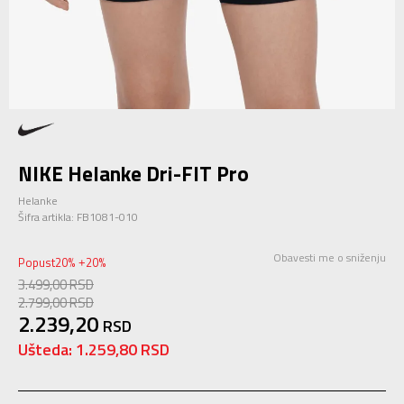
NIKE Helanke Dri-FIT Pro
Helanke
Šifra artikla:
FB1081-010
Obavesti me o sniženju
Popust
20
%
20
%
+
3.499,00
RSD
2.799,00
RSD
2.239,20
RSD
Ušteda:
1.259,80
RSD