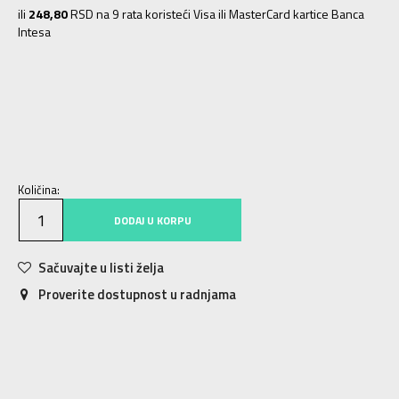
ili
248,80
RSD na 9 rata koristeći Visa ili MasterCard kartice Banca
Intesa
XS
7-8g.
S
9-10g.
M
11-12g.
L
12-13g.
XL
14-15g.
Količina:
DODAJ U KORPU
Sačuvajte u listi želja
Proverite dostupnost u radnjama