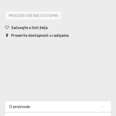
PROIZVOD VIŠE NIJE DOSTUPAN
Sačuvajte u listi želja
Proverite dostupnost u radnjama
Karakteristika
Vrednost
Kategorija
Jakna
O proizvodu
Pol
Za žene