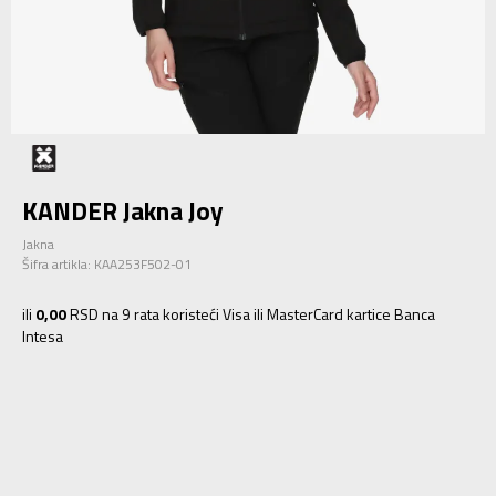
KANDER Jakna Joy
Jakna
Šifra artikla:
KAA253F502-01
ili
0,00
RSD na 9 rata koristeći Visa ili MasterCard kartice Banca
Intesa
XS
XS
S
S
M
M
L
L
XL
XL