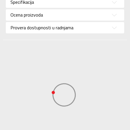
Specifikacija
Brend
KANDER
Uzrast
Za odrasle
Ocena proizvoda
Namena
Outdoor
Provera dostupnosti u radnjama
Boja
Crna
Uvoznik
Sport Vision
BDS Trade Limited,
6/F Greenwich Ctr 260
Dobavljač
King’ , Rd North Point,
Hong Kong