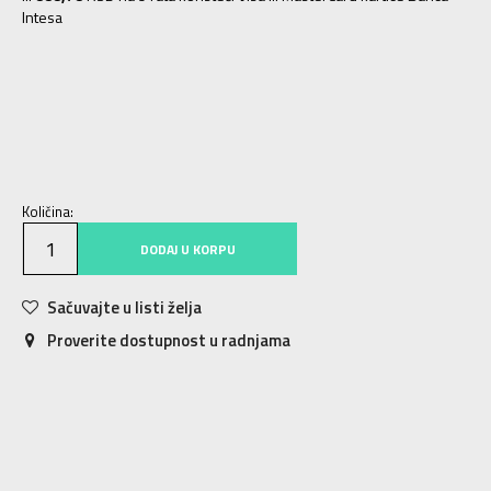
Intesa
XS
XS
S
S
M
M
L
L
XL
XL
2XL
2XL
Količina:
DODAJ U KORPU
Sačuvajte u listi želja
Proverite dostupnost u radnjama