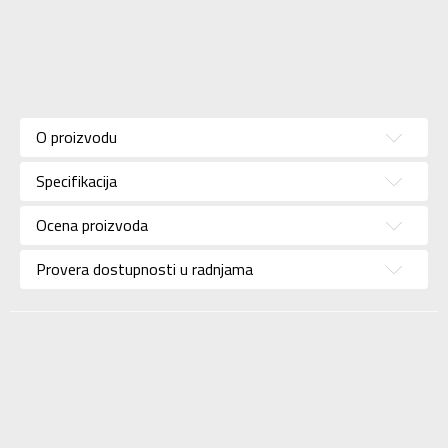
Karakteristika
Vrednost
Kategorija
Jakna
O proizvodu
Pol
Za žene
Specifikacija
Brend
ADIDAS
Uzrast
Za odrasle
Ocena proizvoda
Namena
Outdoor
Provera dostupnosti u radnjama
Kolekcija
Performance
Uvoznik
ADIDAS SERBIA DOO
Dobavljač
ADIDAS SERBIA DOO