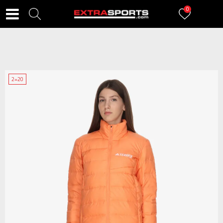
0
2=20