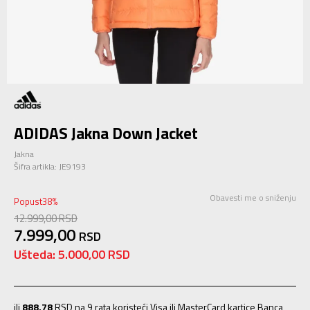
ADIDAS Jakna Down Jacket
Jakna
Šifra artikla:
JE9193
Obavesti me o sniženju
Popust
38
%
12.999,00
RSD
7.999,00
RSD
Ušteda:
5.000,00
RSD
ili
888,78
RSD na 9 rata koristeći Visa ili MasterCard kartice Banca