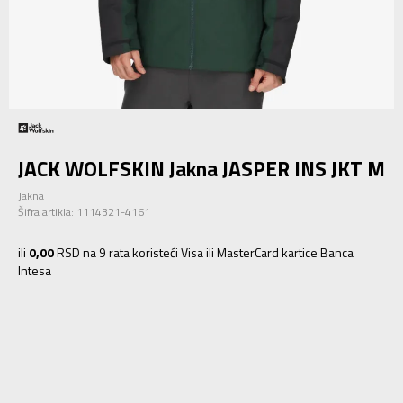
JACK WOLFSKIN Jakna JASPER INS JKT M
Jakna
Šifra artikla:
1114321-4161
ili
0,00
RSD na 9 rata koristeći Visa ili MasterCard kartice Banca
Intesa
S
S
M
M
L
L
XL
XL
2XL
2XL