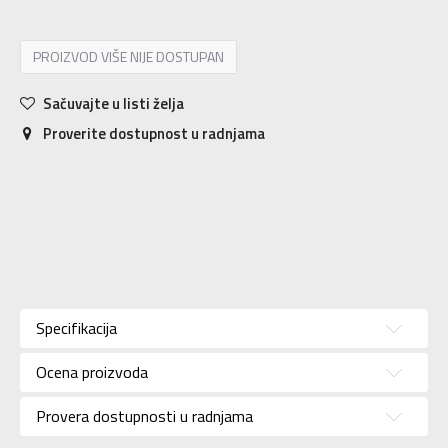
PROIZVOD VIŠE NIJE DOSTUPAN
Sačuvajte u listi želja
Proverite dostupnost u radnjama
Karakteristika
Vrednost
Kategorija
Jakna
Specifikacija
Pol
Za muškarce
Ocena proizvoda
Brend
JACK WOLFSKIN
Uzrast
Za odrasle
Provera dostupnosti u radnjama
Namena
Outdoor