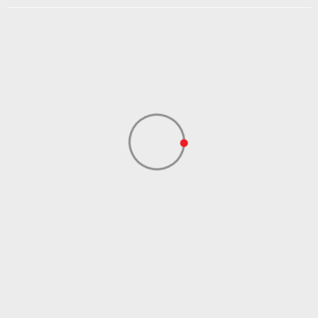
Boja
Zelena
Uvoznik
Sport Vision
Jack Wolfskin
Dobavljač
Ausrüstung für
Drauss