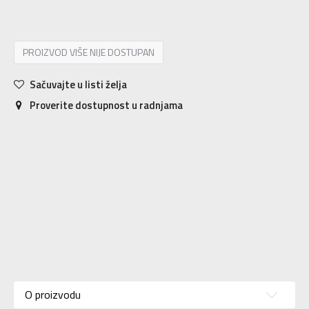
PROIZVOD VIŠE NIJE DOSTUPAN
Sačuvajte u listi želja
Proverite dostupnost u radnjama
Karakteristika
Vrednost
Kategorija
Jakna
O proizvodu
Pol
Za žene