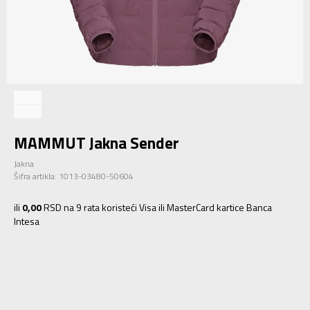
MAMMUT Jakna Sender
Jakna
Šifra artikla:
1013-03480-50604
ili
0,00
RSD na 9 rata koristeći Visa ili MasterCard kartice Banca
Intesa
XS
XS
S
S
M
M
L
L
XL
XL