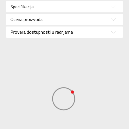
Specifikacija
Brend
MAMMUT
Uzrast
Za odrasle
Ocena proizvoda
Namena
Outdoor
Provera dostupnosti u radnjama
Boja
Roze