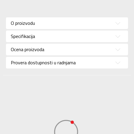
Karakteristika
Vrednost
Kategorija
Jakna
O proizvodu
Pol
Za muškarce
Specifikacija
Brend
ICEPEAK
Uzrast
Za odrasle
Ocena proizvoda
Namena
Skijanje
Provera dostupnosti u radnjama
Boja
Crvena
Uvoznik
Sport Vision
Dobavljač
L Fashion Group