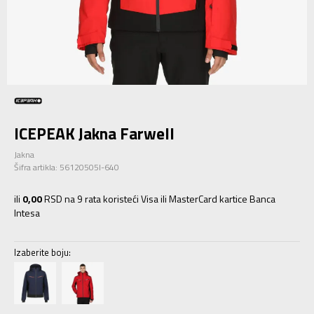
ICEPEAK Jakna Farwell
Jakna
Šifra artikla:
56120505I-640
ili
0,00
RSD na 9 rata koristeći Visa ili MasterCard kartice Banca
Intesa
Izaberite boju: