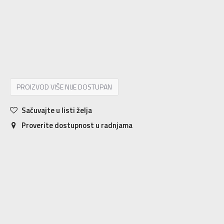
54
XL
56
2XL
58
3XL
48
S
50
M
52
L
PROIZVOD VIŠE NIJE DOSTUPAN
Sačuvajte u listi želja
Proverite dostupnost u radnjama