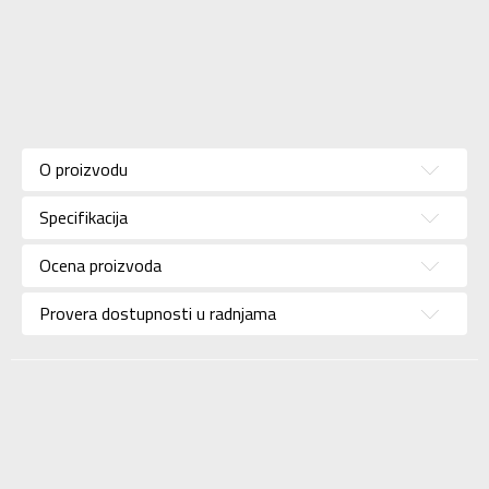
Karakteristika
Vrednost
Kategorija
Jakna
O proizvodu
Pol
Za muškarce
Specifikacija
Brend
ICEPEAK
Uzrast
Za odrasle
Ocena proizvoda
Namena
Skijanje
Provera dostupnosti u radnjama
Boja
Teget
Uvoznik
Sport Vision
Dobavljač
L Fashion Group