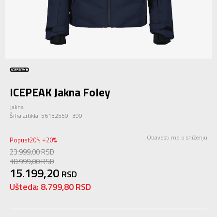
ICEPEAK Jakna Foley
Jakna
Šifra artikla:
56132550I-390
Obavesti me o sniženju
Popust
20
%
20
%
+
23.999,00
RSD
18.999,00
RSD
15.199,20
RSD
Ušteda:
8.799,80
RSD