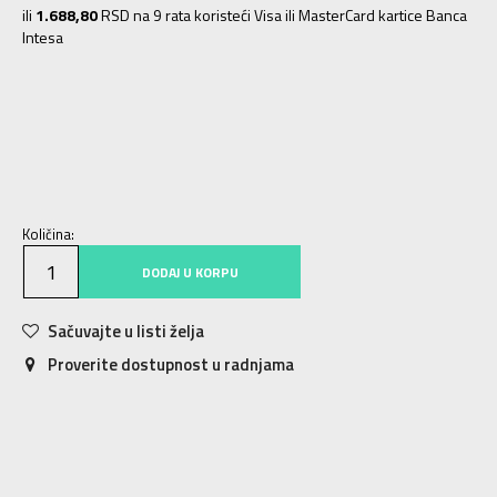
ili
1.688,80
RSD na 9 rata koristeći Visa ili MasterCard kartice Banca
Intesa
54
XL
56
2XL
58
3XL
48
S
50
M
52
L
Količina:
DODAJ U KORPU
Sačuvajte u listi želja
Proverite dostupnost u radnjama