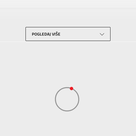
RIDER
Za odrasle
Plivanje
Crna
POGLEDAJ VIŠE
Sport Vision
BDS Trade Limited, 6/F Greenwich Ctr 260 King’ , Rd North Point, Hong 