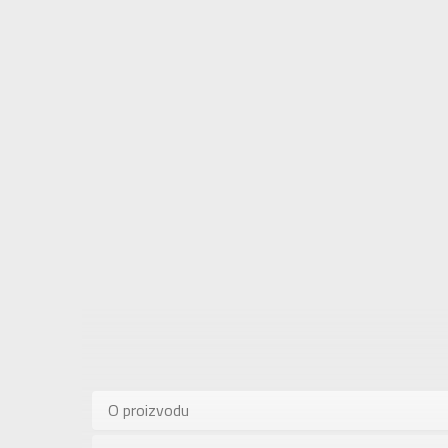
Karakteris
Kategorija
O proizvodu
Pol