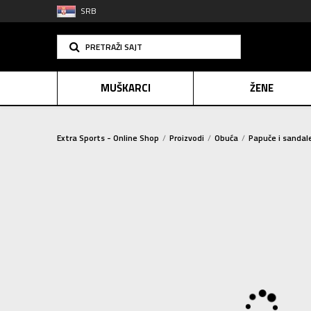
SRB
PRETRAŽI SAJT
MUŠKARCI
ŽENE
Extra Sports - Online Shop
Proizvodi
Obuća
Papuče i sandal
PLAĆANJE NA R
SINDIK
E-POKLO