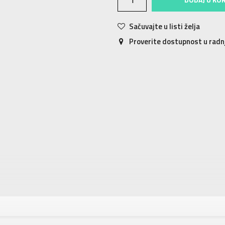
Sačuvajte u listi želja
Proverite dostupnost u rad
tika
Vrednost
Japanke
Za muškarce