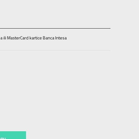
a ili MasterCard kartice Banca Intesa
44
44
45-46
45-46
47
47
RPU