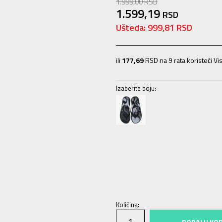
1.999,00
RSD
1.599,19
RSD
Ušteda:
999,81
RSD
ili
177,69
RSD na 9 rata koristeći Vis
Izaberite boju:
39-40
39-40
41
41
42
42
43
43
Količina:
DODAJ U KO