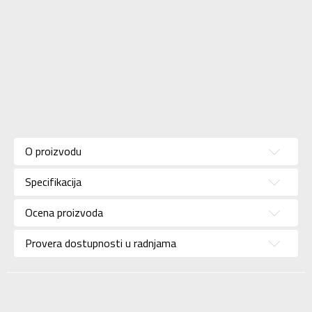
Karakteristika
Vrednost
Kategorija
Japanke
O proizvodu
Pol
Za žene
Specifikacija
Brend
NIKE
Uzrast
Za odrasle
Ocena proizvoda
Namena
Lifestyle
Provera dostupnosti u radnjama
Boja
Crna
Uvoznik
Sport Time
Dobavljač
Sport Time