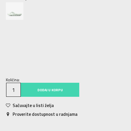
5
35.5
22
6
36.5
23
7
38
24
8
39
25
9
40.5
26
10
42
27
11
43
28
12
44.5
29
Količina:
DODAJ U KORPU
Sačuvajte u listi želja
Proverite dostupnost u radnjama