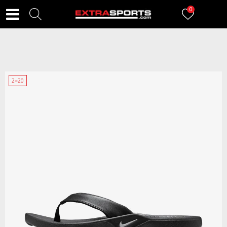
0
2=20