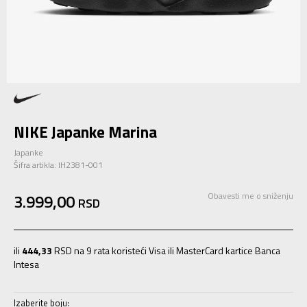
NIKE Japanke Marina
Japanke
Šifra artikla:
IH2381-001
3.999,00
Obavesti me o sniženju
RSD
ili
444,33
RSD na 9 rata koristeći Visa ili MasterCard kartice Banca
Intesa
Izaberite boju: