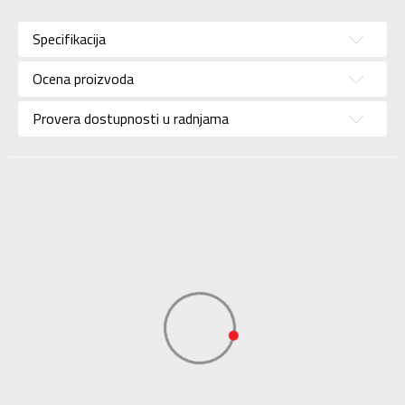
Kategorija
Kačket
Specifikacija
Pol
Unisex
Ocena proizvoda
Brend
ADIDAS
Uzrast
Za odrasle
Provera dostupnosti u radnjama
Namena
Lifestyle
Boja
Bež
Performance,
Kolekcija
Sportswear
Uvoznik
ADIDAS SERBIA DOO
Dobavljač
ADIDAS SERBIA DOO