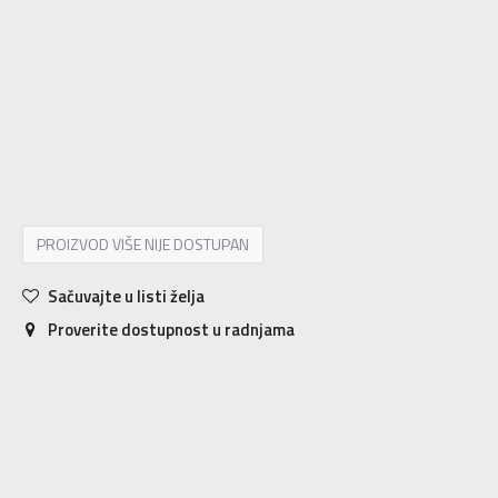
OSFC
4-8g.
52-54
OSFM
M/L
58-60
OSFW
S/M
56-58
OSFY
8-16g.
54-60
PROIZVOD VIŠE NIJE DOSTUPAN
Sačuvajte u listi želja
Proverite dostupnost u radnjama
Karakteristika
Vrednost