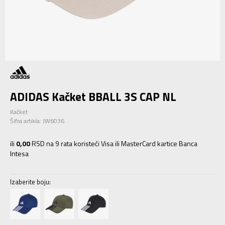
ADIDAS Kačket BBALL 3S CAP NL
Kačket
Šifra artikla:
JW6036
ili
0,00
RSD na 9 rata koristeći Visa ili MasterCard kartice Banca
Intesa
Izaberite boju: