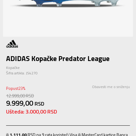
ADIDAS Kopačke Predator League
Kopačke
Šifra artikla:
JS4270
Obavesti me o sniženju
Popust
23
%
12.999,00
RSD
9.999,00
RSD
Ušteda:
3.000,00
RSD
ili
1.111,00
RSD na 9 rata koristeći Visa ili MasterCard kartice Banca