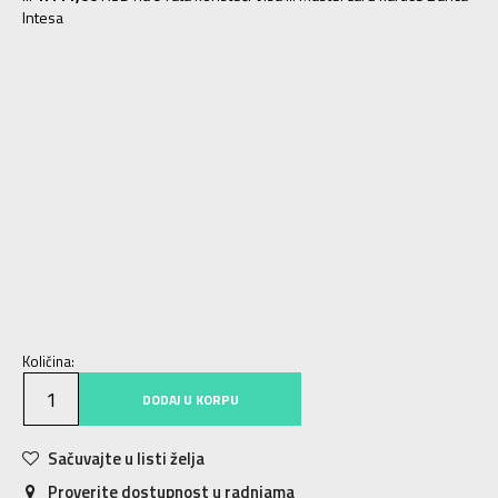
Intesa
3-
36
22
4
36 2/3
22.5
4-
37 1/3
23
5
38
23.5
5-
38 2/3
24
6
39 1/3
24.5
6-
40
25
7
40 2/3
25.5
7-
41 1/3
26
8
42
26.5
8-
42 2/3
27
9
43 1/3
27.5
9-
44
28
10
44 2/3
28.5
10-
45 1/3
29
11
46
29.5
11-
46 2/3
30
12
47 1/3
30.5
12-
48
31
13
48 2/3
31.5
Količina:
DODAJ U KORPU
Sačuvajte u listi želja
Proverite dostupnost u radnjama