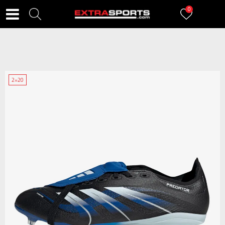
0
2=20