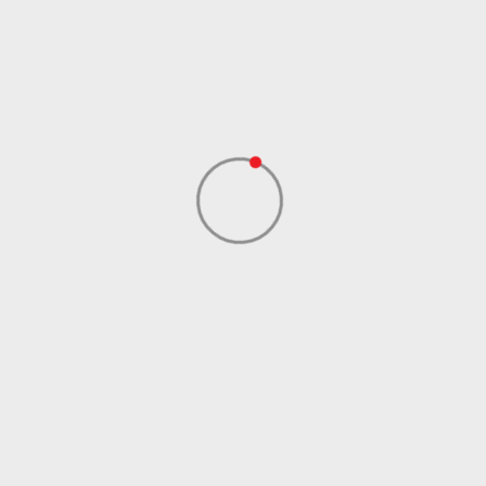
Kolekcija
Performance
Uvoznik
ADIDAS SERBIA DOO
Dobavljač
ADIDAS SERBIA DOO