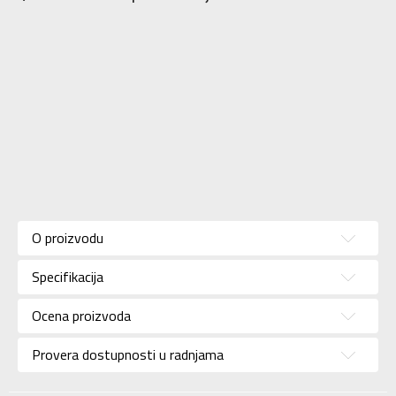
Karakteristika
Vrednost
Kategorija
Kopačke
O proizvodu
Pol
Za muškarce
Specifikacija
Brend
ADIDAS
Uzrast
Za odrasle
Ocena proizvoda
Namena
Fudbal
Provera dostupnosti u radnjama
Boja
Plava