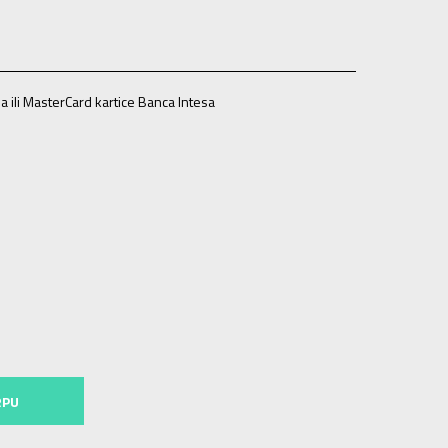
a ili MasterCard kartice Banca Intesa
7.5
11-K
30
18
12K
30.5
18.5
12-K
31
19
13K
31.5
19.5
2
34
21
2-
35
21.5
3
35.5
22
3-
36
22.5
4
36 2/3
23
.5
RPU