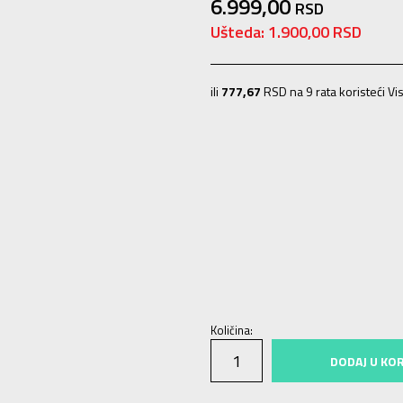
6.999,00
RSD
Ušteda:
1.900,00
RSD
ili
777,67
RSD na 9 rata koristeći Vis
10K
28
16.5
10-K
28.5
17
11K
29
1
13-K
32
19.5
1
33
20
1-
33.5
20.5
4-
37 1/3
23.5
5
38
24
5-
38 2/3
24
Količina:
DODAJ U KO