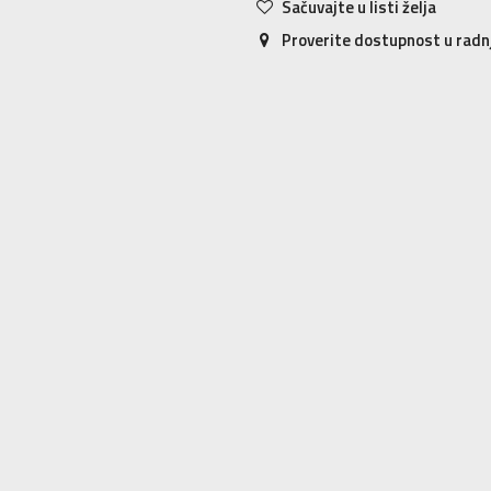
Sačuvajte u listi želja
Proverite dostupnost u rad