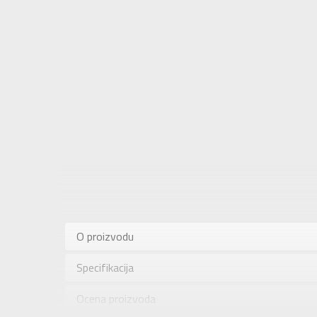
Karakteris
Kategorija
O proizvodu
Pol
Specifikacija
Brend
Uzrast
Ocena proizvoda