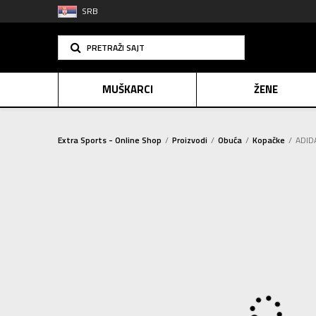
SRB
PRETRAŽI SAJT
MUŠKARCI
ŽENE
Extra Sports - Online Shop
Proizvodi
Obuća
Kopačke
ADID
PLAĆANJE NA R
SINDIK
2=20
E-POKLO