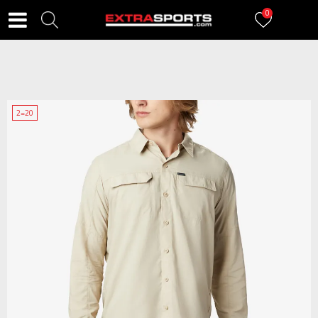
0
2=20