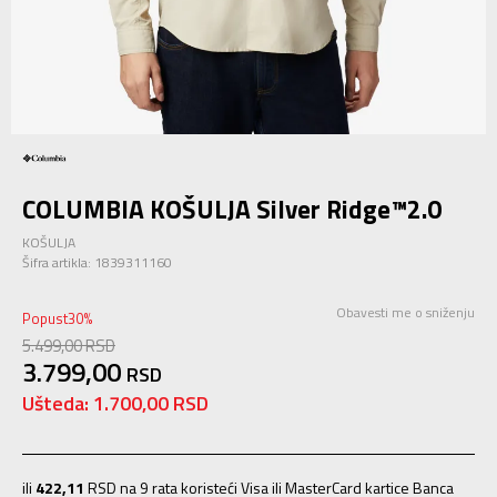
COLUMBIA KOŠULJA Silver Ridge™2.0
KOŠULJA
Šifra artikla:
1839311160
Obavesti me o sniženju
Popust
30
%
5.499,00
RSD
3.799,00
RSD
Ušteda:
1.700,00
RSD
ili
422,11
RSD na 9 rata koristeći Visa ili MasterCard kartice Banca