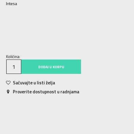
Intesa
S
S
M
M
L
L
XL
XL
2XL
2XL
Količina:
DODAJ U KORPU
Sačuvajte u listi želja
Proverite dostupnost u radnjama