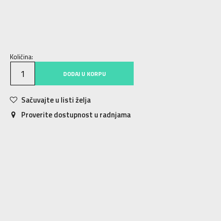
32
32
34
34
36
36
38
38
40
40
42
42
Količina:
DODAJ U KORPU
Sačuvajte u listi želja
Proverite dostupnost u radnjama