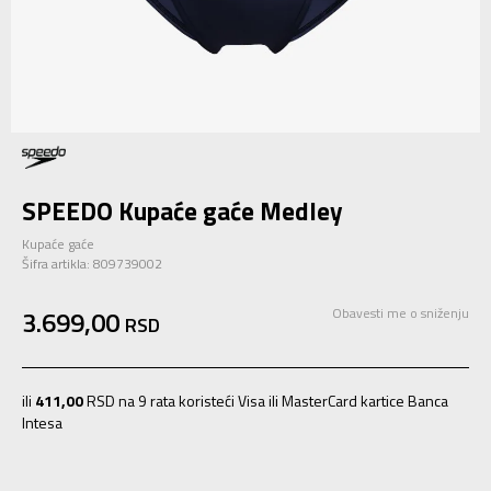
SPEEDO Kupaće gaće Medley
Kupaće gaće
Šifra artikla:
809739002
3.699,00
Obavesti me o sniženju
RSD
ili
411,00
RSD na 9 rata koristeći Visa ili MasterCard kartice Banca
Intesa