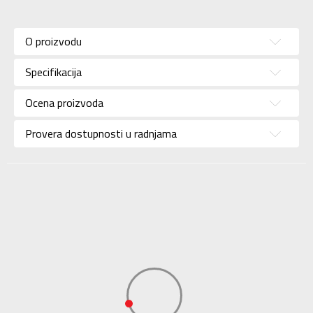
Karakteristika
Vrednost
Kategorija
Kupaće gaće
O proizvodu
Pol
Za muškarce
Specifikacija
Brend
SPEEDO
Uzrast
Za odrasle
Ocena proizvoda
Namena
Plivanje
Provera dostupnosti u radnjama
Boja
Teget
Uvoznik
Sport Vision
AV ŠPORT TRGOVINA
Dobavljač
DOO