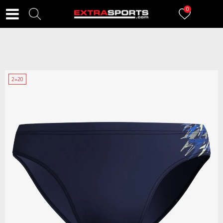
0
2=20