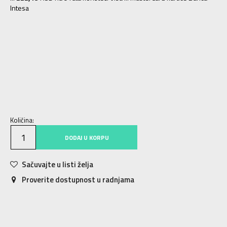
Intesa
11-12
11-12g.
13-14
13-14g.
15-16
15-16g.
5-6
5-6g.
9-10
9-10g.
7-8
7-8g.
4
3-4g.
Količina:
DODAJ U KORPU
Sačuvajte u listi želja
Proverite dostupnost u radnjama