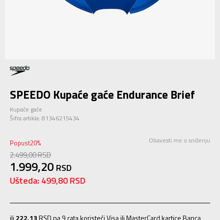
SPEEDO Kupaće gaće Endurance Brief
Kupaće gaće
Šifra artikla:
81346215434
Obavesti me o sniženju
Popust
20
%
2.499,00
RSD
1.999,20
RSD
Ušteda:
499,80
RSD
ili
222,13
RSD na 9 rata koristeći Visa ili MasterCard kartice Banca