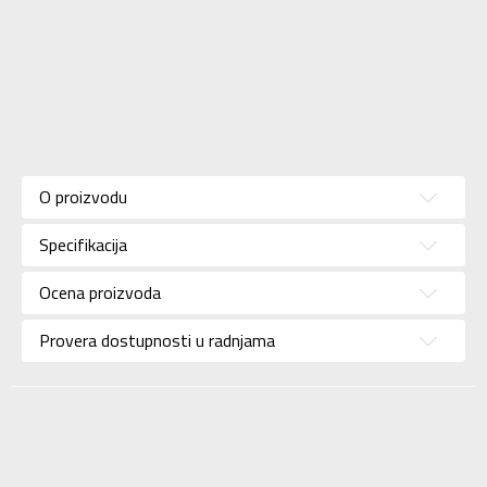
Karakteristika
Vrednost
Kategorija
Kupaće gaće
O proizvodu
Pol
Za dečake
Specifikacija
Brend
SPEEDO
Uzrast
Za tinejdžere
Ocena proizvoda
Namena
Plivanje
Provera dostupnosti u radnjama
Boja
Plava
Uvoznik
Sport Vision
AV ŠPORT TRGOVINA
Dobavljač
DOO