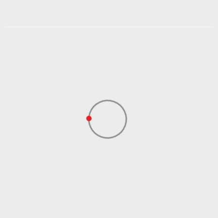
NS
XL
DODAJ U KORPU