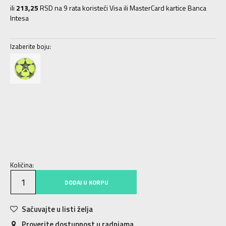
ili
213,25
RSD na 9 rata koristeći Visa ili MasterCard kartice Banca
Intesa
Izaberite boju:
3
3
4
4
5
5
Količina:
DODAJ U KORPU
Sačuvajte u listi želja
Proverite dostupnost u radnjama