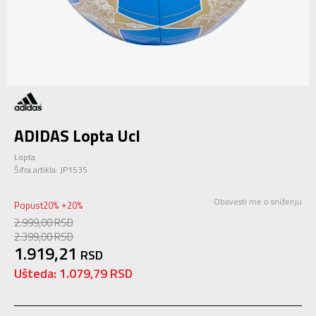
ADIDAS Lopta Ucl
Lopta
Šifra artikla:
JP1535
Obavesti me o sniženju
Popust
20
%
20
%
+
2.999,00
RSD
2.399,00
RSD
1.919,21
RSD
Ušteda:
1.079,79
RSD