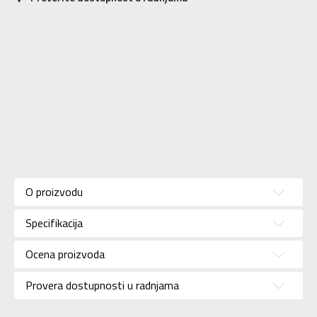
Karakteristika
Vrednost
Kategorija
Lopta
O proizvodu
Pol
Unisex
Specifikacija
Brend
ADIDAS
Uzrast
Za odrasle
Ocena proizvoda
Namena
Fudbal
Provera dostupnosti u radnjama
Boja
Bela